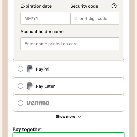
PayPal
Pay Later
Show more
Buy together