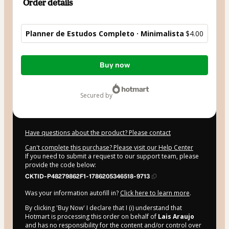
Order details
Planner de Estudos Completo · Minimalista
$4.00
Total
Buy now
of
$4.00
secured by
Have questions about the product? Please contact
Can't complete this purchase? Please visit our Help Center
If you need to submit a request to our support team, please
provide the code below:
CKTID-P48279862F1-1786205346518-9713
Was your information autofill in?
Click here to learn more
.
By clicking 'Buy Now' I declare that I (i) understand that
Hotmart is processing this order on behalf of
Lais Araujo
and has no responsibility for the content and/or control over