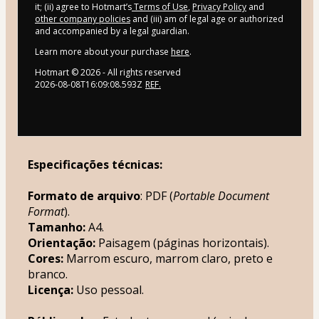
it; (ii) agree to Hotmart’s
Terms of Use
,
Privacy Policy
and
other company policies
and (iii) am of legal age or authorized
and accompanied by a legal guardian.
Learn more about your purchase
here
.
Hotmart ©
2026
- All rights reserved
2026-08-08T16:09:08.593Z
REF.
Especificações técnicas:
Formato de arquivo
: PDF (
Portable Document 
Format
).
Tamanho:
 A4.
Orientação:
 Paisagem (páginas horizontais).
Cores:
 Marrom escuro, marrom claro, preto e 
branco.
Licença:
 Uso pessoal.