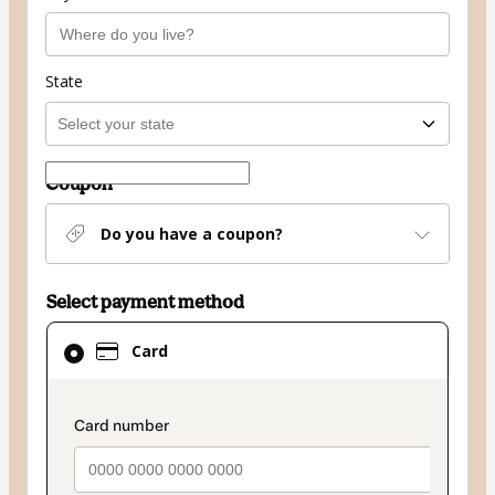
State
Coupon
Do you have a coupon?
Select payment method
Card
Card
selected
as
payment
payment_data.section_title_v2
method