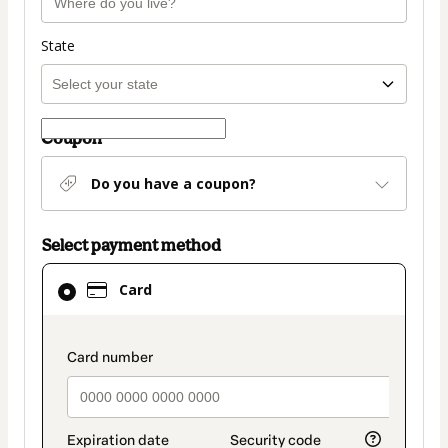
State
Coupon
Do you have a coupon?
Select payment method
Card
Card
selected
as
payment
payment_data.section_title_v2
method