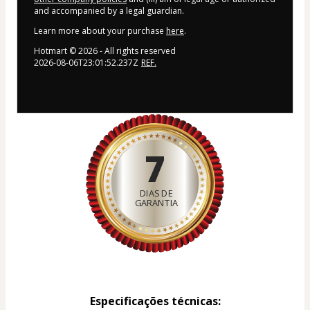
and accompanied by a legal guardian.
Learn more about your purchase
here
.
Hotmart ©
2026
- All rights reserved
2026-08-06T23:01:52.237Z
REF.
7
DIAS DE
GARANTIA
Especificações técnicas: