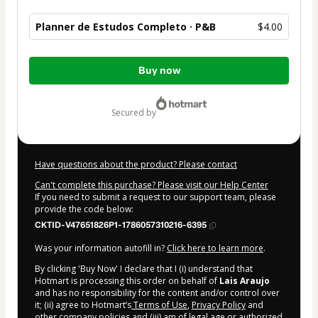
Planner de Estudos Completo · P&B
$4.00
Total
Buy now
of
$4.00
secured by
Have questions about the product? Please contact
Can't complete this purchase? Please visit our Help Center
If you need to submit a request to our support team, please
provide the code below:
CKTID-V47651826P1-1786057310216-6395
Was your information autofill in?
Click here to learn more
.
By clicking 'Buy Now' I declare that I (i) understand that
Hotmart is processing this order on behalf of
Lais Araujo
and has no responsibility for the content and/or control over
it; (ii) agree to Hotmart’s
Terms of Use
,
Privacy Policy
and
other company policies
and (iii) am of legal age or authorized