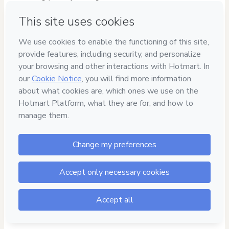
Você receberá o arquivo por
 e-mail 
após a confirmação do 
pagamento.
O produto acompanha um 
manual de instruções
 e 
autoria.
Como entrar em contato?
Em caso de dúvidas, mande um e-mail para 
blog,queromeformar@gmail.com
.
Conheça também nossos Planners Financeiros
Nós temos dois modelos de Planner Financeiro, 
perfeitos para controlar toda a sua vida 
financeira. Clique e conheça: