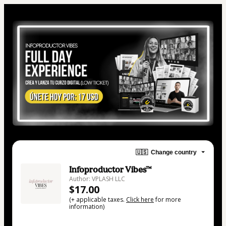
🇺🇸
Change country
Infoproductor Vibes™
Author: VPLASH LLC
$17.00
(+ applicable taxes.
Click here
for more
information)