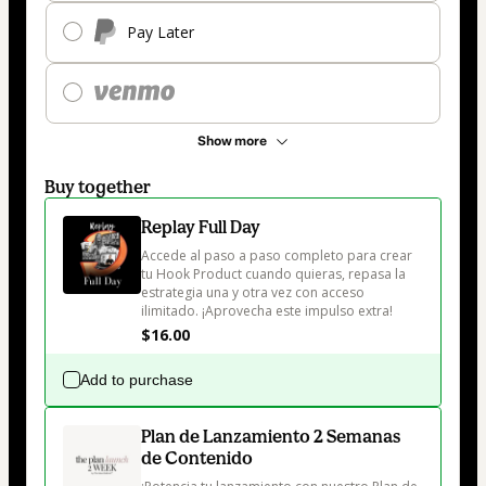
Pay Later
Show more
Buy together
Replay Full Day
Accede al paso a paso completo para crear 
tu Hook Product cuando quieras, repasa la 
estrategia una y otra vez con acceso 
ilimitado. ¡Aprovecha este impulso extra!
$16.00
Add to purchase
Plan de Lanzamiento 2 Semanas
de Contenido