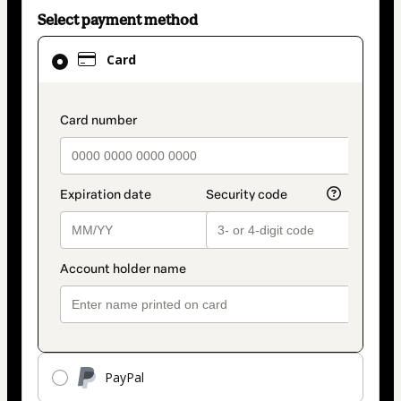
Select payment method
Card
Card
selected
as
payment
payment_data.section_title_v2
method
PayPal