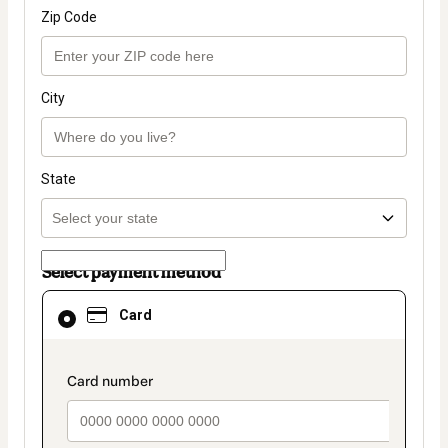
Zip Code
City
State
Select payment method
Card
Card
selected
as
payment
method
payment_data.section_title_v2