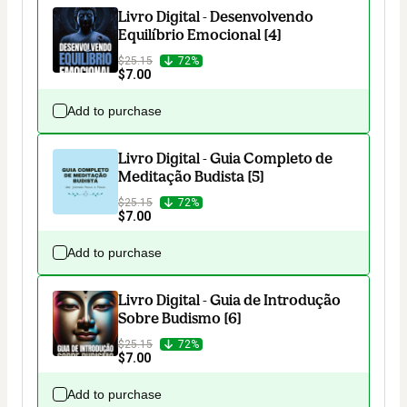
Livro Digital - Desenvolvendo
Equilíbrio Emocional [4]
$25.15
72%
$7.00
Add to purchase
Livro Digital - Guia Completo de
Meditação Budista [5]
$25.15
72%
$7.00
Add to purchase
Livro Digital - Guia de Introdução
Sobre Budismo [6]
$25.15
72%
$7.00
Add to purchase