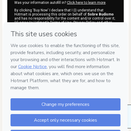
Was your information autofill in?
Click here to learn more
.
By clicking 'Buy Now' I declare that I (i) understand that
Hotmart is processing this order on behalf of
Sobre Budismo
and has no responsibility for the content and/or control over it;
(ii) agree to Hotmart’s
Terms of Use
,
Privacy Policy
and
other
company policies
and (iii) am of legal age or authorized and
accompanied by a legal guardian.
Learn more about your purchase
here
.
Hotmart ©
2026
- All rights reserved
2026-08-06T03:40:11.719Z
REF.
7
DIAS
1 people bought this product in the last week.
DE GARANTIA