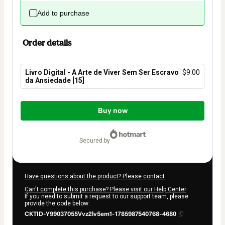
Add to purchase
Order details
Livro Digital - A Arte de Viver Sem Ser Escravo
$9.00
da Ansiedade [15]
Total
of
Buy now
$9.00
secured by
Have questions about the product? Please contact
Can't complete this purchase? Please visit our Help Center
If you need to submit a request to our support team, please
provide the code below:
CKTID-Y99037055Vvz2lv5em1-1785987540768-4680