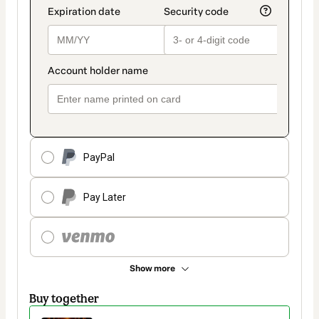
PayPal
Pay Later
Show more
Buy together