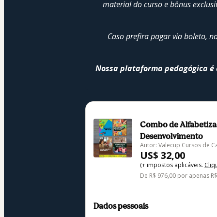
material do curso e bônus exclus
Caso prefira pagar via boleto, 
Nossa plataforma pedagógica é d
Combo de Alfabetizaçã
Desenvolvimento
Autor: Valecup Cursos de C
US$ 32,00
(+ impostos aplicáveis.
Cliq
De R$ 976,00 por apenas 
Dados pessoais