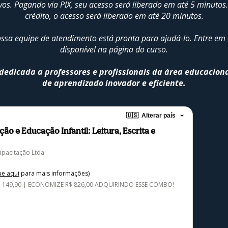
ivos. Pagando via PIX, seu acesso será liberado em até 5 minuto
crédito, o acesso será liberado em até 20 minutos.
nossa equipe de atendimento está pronta para ajudá-lo. Entre em
disponível na página do curso.
edicada a professores e profissionais da área educacion
de aprendizado inovador e eficiente.
🇺🇸
Alterar país
o e Educação Infantil: Leitura, Escrita e
apacitação Ltda
ue aqui
para mais informações)
R$ 149,90 | ECONOMIZE R$ 826,00 ADQUIRINDO ESSE COMBO!