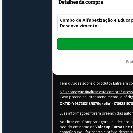
Detalhes da compra
Combo de Alfabetização e Educação
Desenvolvimento
Total
de
US$ 32,00
pr
Tem dúvidas sobre o produto? Entre em c
Não consegue finalizar esta compra? Acess
Caso precise solicitar atendimento, o códi
CKTID-Y98728213R879gxo6q1-1786281978
Suas informações foram preenchidas aut
Ao clicar em 'Comprar agora', eu declaro q
pedido em nome de
Valecup Cursos de 
conteúdo e/ou faz controle prévio deste; (i