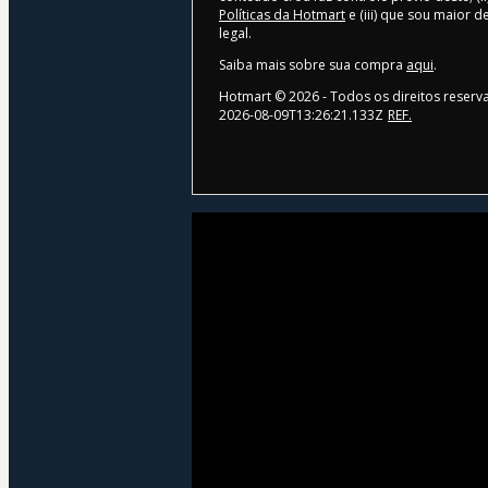
Políticas da Hotmart
e (iii) que sou maior
legal.
Saiba mais sobre sua compra
aqui
.
Hotmart ©
2026
- Todos os direitos reser
2026-08-09T13:26:21.133Z
REF.