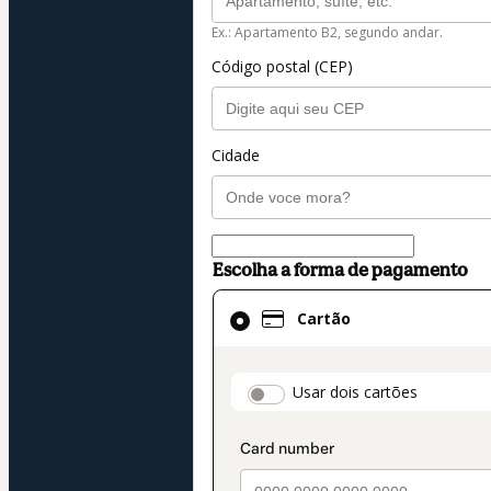
Ex.: Apartamento B2, segundo andar.
Código postal (CEP)
Cidade
Escolha a forma de pagamento
Cartão
Cartão
selecionado
como
método
payment_data.secti
Usar dois cartões
de
pagamento