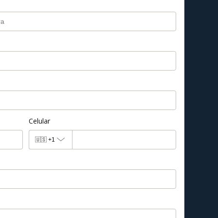
Celular
🇺🇸
+1