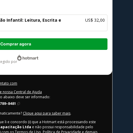
 Infantil: Leitura, Escrita e
US$ 32,00
Comprar agora
otegido por
ontato com
e nossa Central de Ajuda
go abaixo deve ser informado:
789-8481
omaticamente?
Clique aqui para saber mais
.
ue li e concordo (i) que a Hotmart está processando este
Capacitação Ltda
e não possui responsabilidade pelo
i) com os
Termos de Uso
,
Política de Privacidade
e
demais