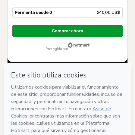
Fermenta desde 0
240,00 US$
Total
de
Comprar ahora
240,00 US$
protegido por
¿Tienes dudas sobre el producto? Ponte en contacto
¿No puedes finalizar la compra? Visita nuestra Central de
Ayuda
Si solicitas ayuda a nuestro Equipo de Soporte, informa el
siguiente código:
CKTID-Y95223687H1d3jjzbc1-1786076415656-4984
¿Se completó tu información automáticamente?
Haz clic aquí para saber más
.
Al hacer clic en 'Comprar ahora', declaro que (i) entiendo que
Hotmart está procesando este pedido en nombre de
Academia Fermentista
y no tiene responsabilidad por el
contenido y/o control sobre él; (ii) acepto los
Términos de Uso