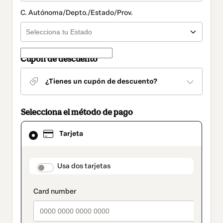
C. Autónoma/Depto./Estado/Prov.
Cupón de descuento
¿Tienes un cupón de descuento?
Selecciona el método de pago
El
Tarjeta
método
de
pago
seleccionado
payment_data.section_title_v2
Usa dos tarjetas
es
Tarjeta