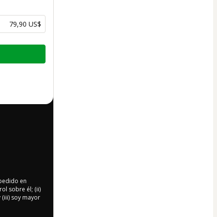
79,90 US$
 pedido en
l sobre él; (ii)
 (iii) soy mayor