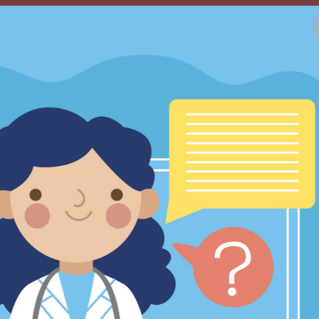
 : 14 : 39
¡79.90 USD por tiempo limit