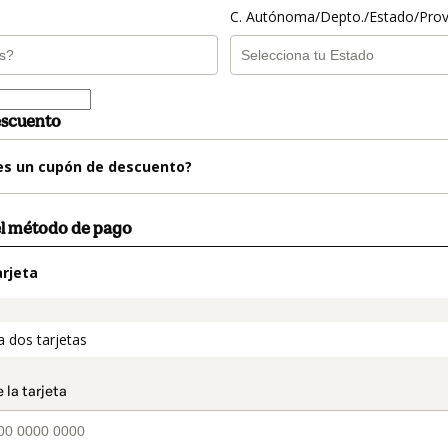
C. Autónoma/Depto./Estado/Prov
escuento
es un cupón de descuento?
el método de pago
rjeta
t_data.section_title_v2
a dos tarjetas
o