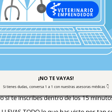
¡NO TE VAYAS!
ecio regular de todo el programa: 
365 U
Si tienes dudas, conversa 1 a 1 con nuestras asesoras médicas 👇
o si te inscribes dentro de los 15 minuto
 LLEVAS TODO lo que has visto por tan s