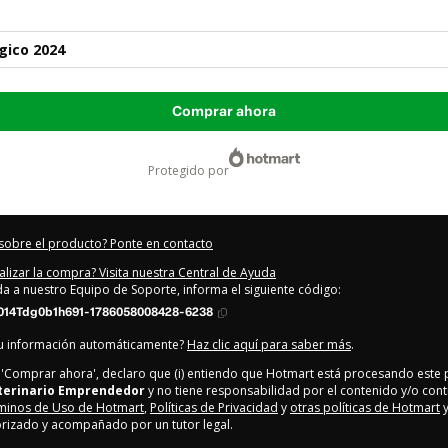
gico 2024
Comprar ahora
protegido por
sobre el producto? Ponte en contacto
alizar la compra? Visita nuestra Central de Ayuda
uda a nuestro Equipo de Soporte, informa el siguiente código:
014Tdg0b1h691-1786058008428-6238
tu información automáticamente?
Haz clic aquí para saber más
.
en 'Comprar ahora', declaro que (i) entiendo que Hotmart está procesando este
terinario Emprendedor
y no tiene responsabilidad por el contenido y/o contro
minos de Uso de Hotmart
,
Políticas de Privacidad
y
otras políticas de Hotmart
y
rizado y acompañado por un tutor legal.