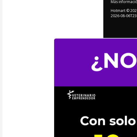
Más informaci
Hotmart ©
202
2026-08-06T23