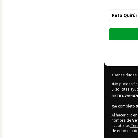
Reto Quirúr
Total
de
79,90 US$
¿Tienes dudas 
¿No puedes fin
Si solicitas ay
CKTID-Y95147
¿Se completó 
Al hacer clic 
nombre de
Ve
acepto los
Tér
de edad o auto