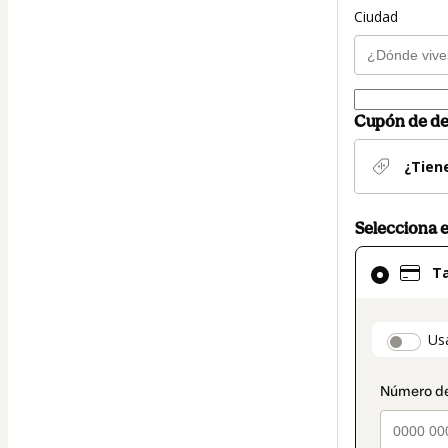
Ciudad
Cupón de d
¿Tien
Selecciona 
El
Ta
método
de
pago
paymen
Us
seleccionad
es
Tarjeta