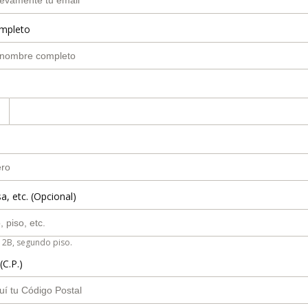
mpleto
a, etc. (Opcional)
 2B, segundo piso.
(C.P.)