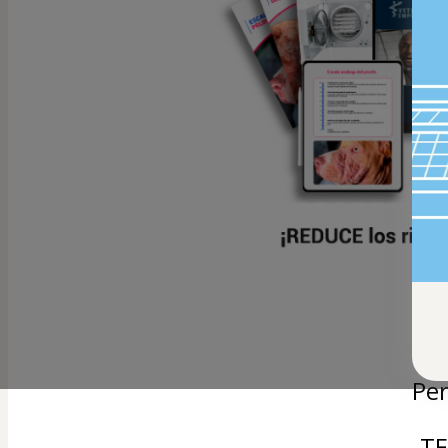
Pr
Per
TE