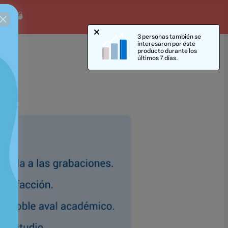
ado! 💣
3 personas también se
interesaron por este
producto durante los
últimos 7 días.