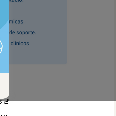
SD 
s 🚨
olo