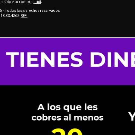
ón sobre tu compra
aquí
.
6
- Todos los derechos reservados
:13:30.426Z
REF.