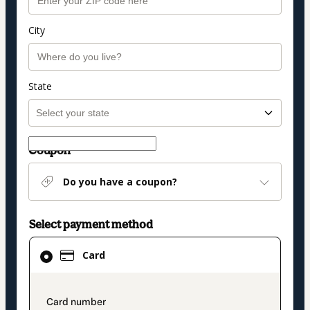
City
State
Coupon
Do you have a coupon?
Select payment method
Card
Card
selected
as
payment
payment_data.section_title_v2
method