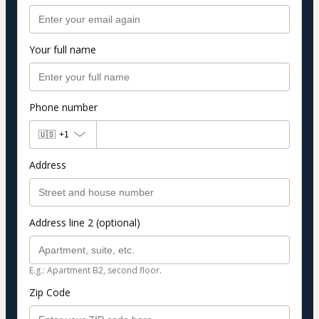
Your full name
Phone number
🇺🇸
+1
Address
Address line 2 (optional)
E.g.: Apartment B2, second floor.
Zip Code