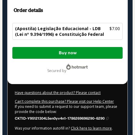
Order details
(Apostila) Legislação Educacional - LDB
$7.00
(Lei nº 9.394/1996) e Constituição Federal
Total
Buy now
of
$7.00
secured by
Have questions about the product? Please contact
Can't complete this purchase? Please visit our Help Center
If you need to submit a request to our support team, please
provide the code below:
CKTID-Y95121304L5en0yv4n1-1786269696290-6290
Was your information autofill in?
Click here to learn more
.