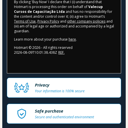
By clicking 'Buy Now' I declare that I (i) understand that
Hotmart is processing this order on behalf of
Valecup
Cursos de Capacitação Ltda
and has no responsibility for
the content and/or control over it; (ii) agree to Hotmart’s
Terms of Use
,
Privacy Policy
and
other company policies
and
(iii) am of legal age or authorized and accompanied by a legal
guardian.
Learn more about your purchase
here
.
Hotmart ©
2026
- All rights reserved
2026-08-09T10:01:38.438Z
REF.
Privacy
Your information is 100% secure
Safe purchase
Secure and authenticated environment