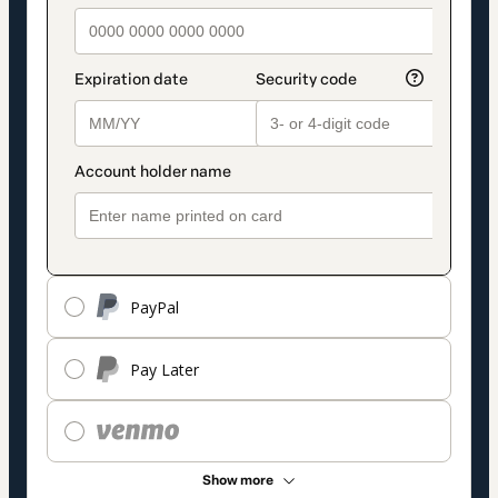
PayPal
Pay Later
Show more