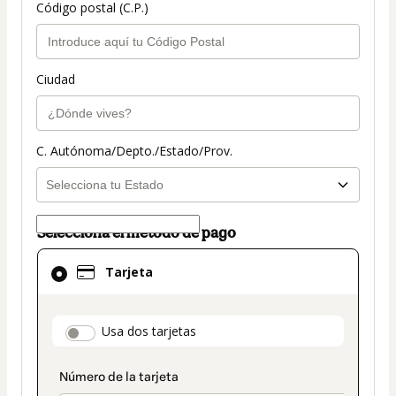
Código postal (C.P.)
Ciudad
C. Autónoma/Depto./Estado/Prov.
Selecciona el método de pago
El
Tarjeta
método
de
pago
payment_data.section_title_v2
Usa dos tarjetas
seleccionado
es
Tarjeta