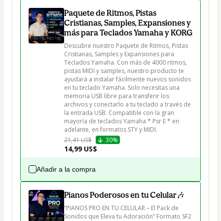
Paquete de Ritmos, Pistas
Cristianas, Samples, Expansiones y
más para Teclados Yamaha y KORG
Descubre nuestro Paquete de Ritmos, Pistas 
Cristianas, Samples y Expansiones para 
Teclados Yamaha. Con más de 4000 ritmos, 
pistas MIDI y samples, nuestro producto te 
ayudará a instalar fácilmente nuevos sonidos 
en tu teclado Yamaha. Solo necesitas una 
memoria USB libre para transferir los 
archivos y conectarlo a tu teclado a través de 
la entrada USB. Compatible con la gran 
mayoría de teclados Yamaha * Psr E * en 
adelante, en formatos STY y MIDI. 
21,41 US$
30%
14,99 US$
Añadir a la compra
Pianos Poderosos en tu Celular🎶
“PIANOS PRO EN TU CELULAR – El Pack de 
Sonidos que Eleva tu Adoración” Formato SF2
