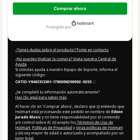
Total
Comprar ahora
de
14,99 US$
protegido por
¿Tienes dudas sobre el producto? Ponte en contacto
¿No puedes finalizar la compra? Visita nuestra Central de
Ayuda
Si solicitas ayuda a nuestro Equipo de Soporte, informa el
siguiente código:
CKTID-Y94613133K1-1786096298992-0255
¿Se completó tu información automáticamente?
Haz clic aquí para saber más
.
Al hacer clic en 'Comprar ahora', declaro que (i) entiendo que
Hotmart está procesando este pedido en nombre de
Edwin
Jurado Music
y no tiene responsabilidad por el contenido
y/o control sobre él; (ii) acepto los
Términos de Uso de
Hotmart
,
Políticas de Privacidad
y
otras políticas de Hotmart
y (iii) soy mayor de edad o autorizado y acompañado por un
tutor legal.