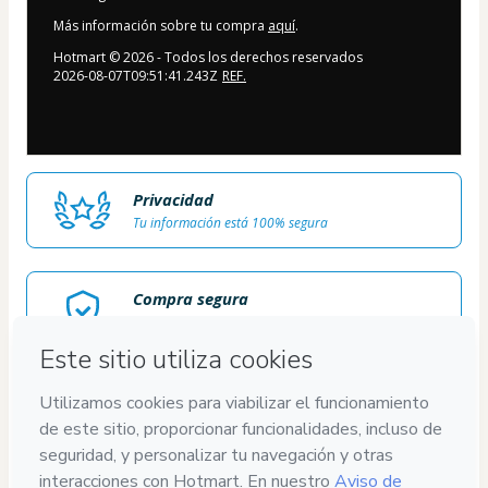
Más información sobre tu compra
aquí
.
Hotmart ©
2026
- Todos los derechos reservados
2026-08-07T09:51:41.243Z
REF.
Privacidad
Tu información está 100% segura
Compra segura
Ambiente seguro y autenticado
Entrega por email
Acceso al producto entregado por email