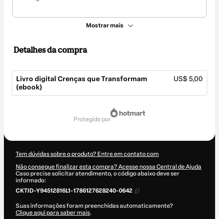
Mostrar mais
Detalhes da compra
Livro digital Crenças que Transformam
US$ 5,00
(ebook)
Total
de
protegido por
US$ 5,00
Tem dúvidas sobre o produto? Entre em contato com
Não consegue finalizar esta compra? Acesse nossa Central de Ajuda
Caso precise solicitar atendimento, o código abaixo deve ser
informado:
CKTID-Y94512816L1-1786127628240-0642
Suas informações foram preenchidas automaticamente?
Clique aqui para saber mais
.