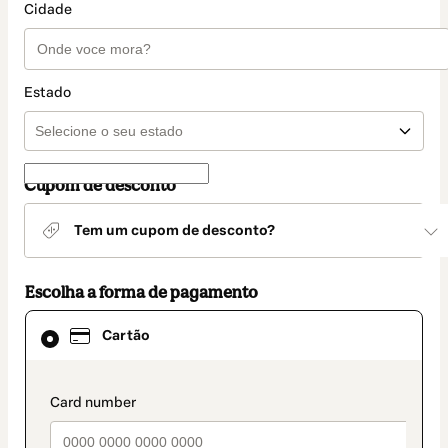
Cidade
Estado
Cupom de desconto
Tem um cupom de desconto?
Escolha a forma de pagamento
Cartão
Cartão
selecionado
como
método
de
payment_data.section_title_v2
pagamento