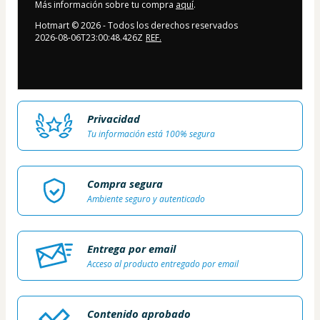
Más información sobre tu compra
aquí
.
Hotmart ©
2026
- Todos los derechos reservados
2026-08-06T23:00:48.426Z
REF.
Privacidad
Tu información está 100% segura
Compra segura
Ambiente seguro y autenticado
Entrega por email
Acceso al producto entregado por email
Contenido aprobado