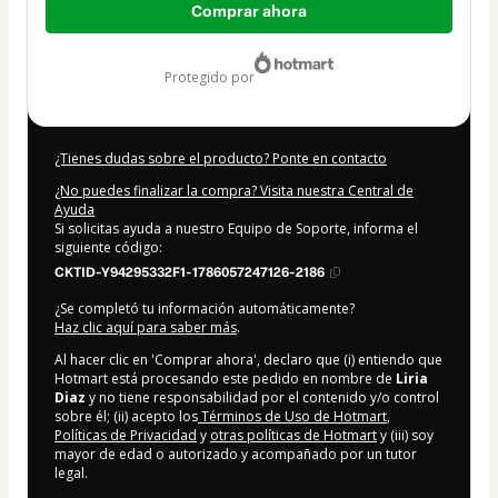
Comprar ahora
de
17,00 US$
protegido por
¿Tienes dudas sobre el producto? Ponte en contacto
¿No puedes finalizar la compra? Visita nuestra Central de
Ayuda
Si solicitas ayuda a nuestro Equipo de Soporte, informa el
siguiente código:
CKTID-Y94295332F1-1786057247126-2186
¿Se completó tu información automáticamente?
Haz clic aquí para saber más
.
Al hacer clic en 'Comprar ahora', declaro que (i) entiendo que
Hotmart está procesando este pedido en nombre de
Liria
Diaz
y no tiene responsabilidad por el contenido y/o control
sobre él; (ii) acepto los
Términos de Uso de Hotmart
,
Políticas de Privacidad
y
otras políticas de Hotmart
y (iii) soy
mayor de edad o autorizado y acompañado por un tutor
legal.