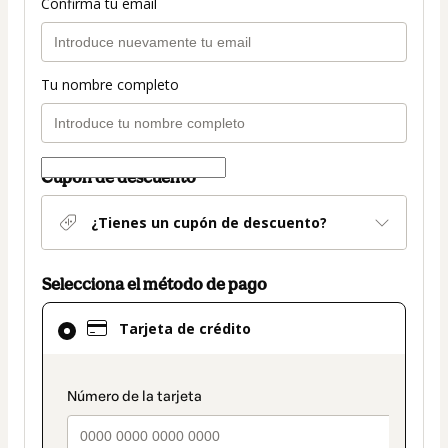
Confirma tu email
Tu nombre completo
Cupón de descuento
¿Tienes un cupón de descuento?
Selecciona el método de pago
El
Tarjeta de crédito
método
de
pago
payment_data.section_title_v2
seleccionado
es
Tarjeta