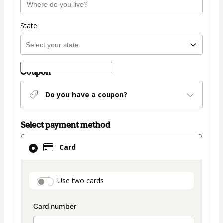
State
Coupon
Do you have a coupon?
Select payment method
Card
Card
selected
as
payment
payment_data.section_title_v2
Use two cards
method