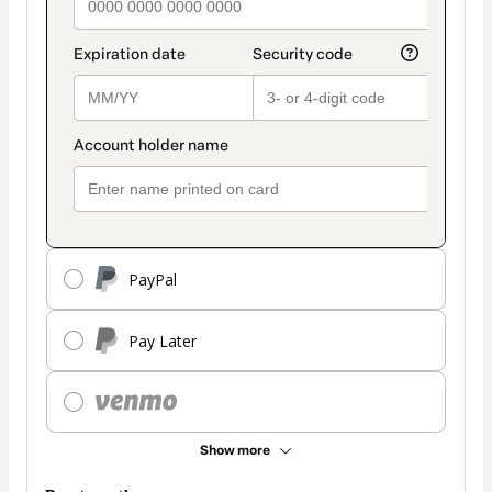
PayPal
Pay Later
Show more