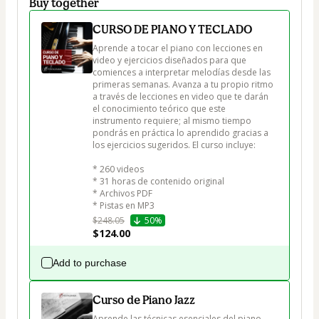
Buy together
CURSO DE PIANO Y TECLADO
Aprende a tocar el piano con lecciones en 
video y ejercicios diseñados para que 
comiences a interpretar melodías desde las 
primeras semanas. Avanza a tu propio ritmo 
a través de lecciones en video que te darán 
el conocimiento teórico que este 
instrumento requiere; al mismo tiempo 
pondrás en práctica lo aprendido gracias a 
los ejercicios sugeridos. El curso incluye:

* 260 videos

* 31 horas de contenido original

* Archivos PDF 

* Pistas en MP3
$248.05
50%
$124.00
Add to purchase
Curso de Piano Jazz
Aprende las técnicas esenciales del piano 