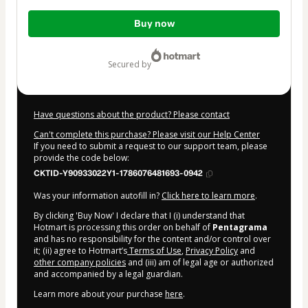
Total
Buy now
of
$178.00
secured by
Have questions about the product? Please contact
Can't complete this purchase? Please visit our Help Center
If you need to submit a request to our support team, please
provide the code below:
CKTID-Y90933022Y1-1786076481693-0942
Was your information autofill in?
Click here to learn more
.
By clicking 'Buy Now' I declare that I (i) understand that
Hotmart is processing this order on behalf of
Pentagrama
and has no responsibility for the content and/or control over
it; (ii) agree to Hotmart’s
Terms of Use
,
Privacy Policy
and
other company policies
and (iii) am of legal age or authorized
and accompanied by a legal guardian.
Learn more about your purchase
here
.