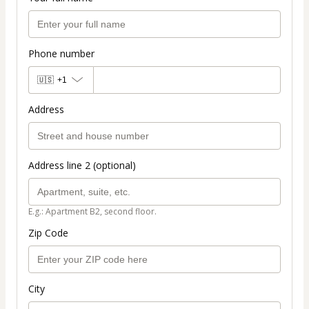
Phone number
🇺🇸
+1
Address
Address line 2 (optional)
E.g.: Apartment B2, second floor.
Zip Code
City