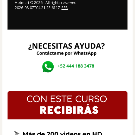
Hotmart ©
2026
- All rights reserved
2026-08-07T04:21:23.611Z
REF.