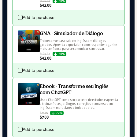
$105.96
60%
$42.00
Add to purchase
GNA - Simulador de Diálogo
Treine conversas reais em inglês com diálogos 
guiados. Aprenda o que falar, como responder e ganhe 
mais confiança para se comunicar sem travar.
$105.96
60%
$42.00
Add to purchase
Ebook - Transforme seu Inglês
com ChatGPT
Use o ChatGPT como seu parceiro de estudos e aprenda 
a treinar frases, diálogos, correções e conversas em 
inglês com mais clareza todos os dias.
$25.15
72%
$7.00
Add to purchase