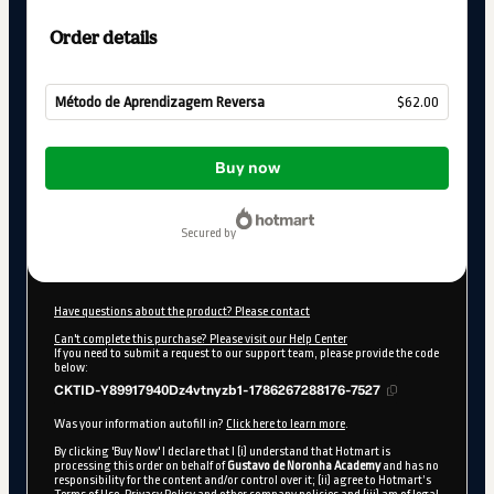
Order details
Método de Aprendizagem Reversa
$62.00
Total
of
Buy now
$62.00
secured by
Have questions about the product? Please contact
Can't complete this purchase? Please visit our Help Center
If you need to submit a request to our support team, please provide the code
below:
CKTID-Y89917940Dz4vtnyzb1-1786267288176-7527
Was your information autofill in?
Click here to learn more
.
By clicking 'Buy Now' I declare that I (i) understand that Hotmart is
processing this order on behalf of
Gustavo de Noronha Academy
and has no
responsibility for the content and/or control over it; (ii) agree to Hotmart’s