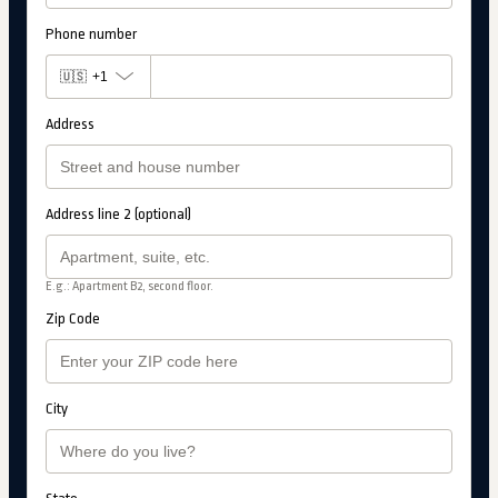
Phone number
🇺🇸
+1
Address
Address line 2 (optional)
E.g.: Apartment B2, second floor.
Zip Code
City