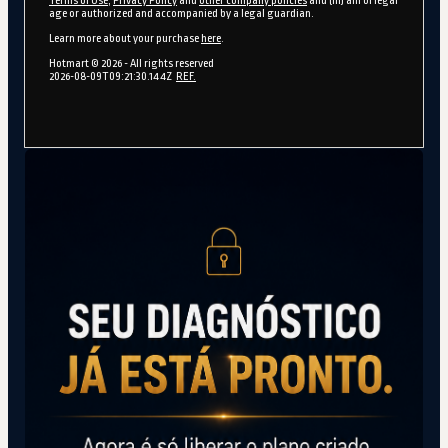
Terms of Use
,
Privacy Policy
and
other company policies
and (iii) am of legal
age or authorized and accompanied by a legal guardian.
Learn more about your purchase
here
.
Hotmart ©
2026
- All rights reserved
2026-08-09T09:21:30.144Z
REF.