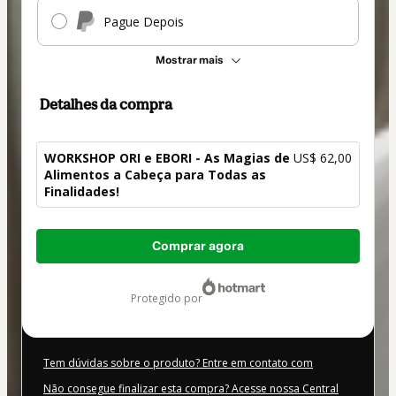
Pague Depois
Mostrar mais
Detalhes da compra
WORKSHOP ORI e EBORI - As Magias de
US$ 62,00
Alimentos a Cabeça para Todas as
Finalidades!
Total
Comprar agora
de
US$ 62,00
protegido por
Tem dúvidas sobre o produto? Entre em contato com
Não consegue finalizar esta compra? Acesse nossa Central