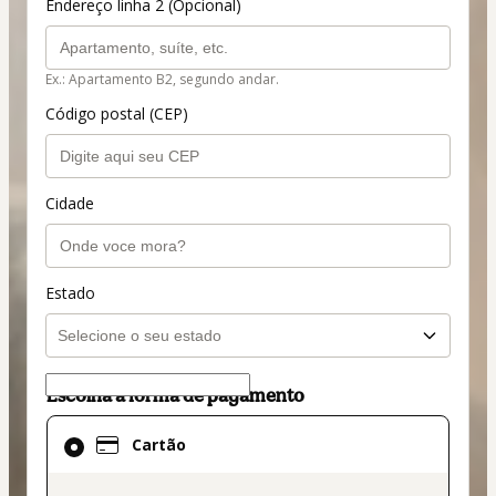
Endereço linha 2 (Opcional)
Ex.: Apartamento B2, segundo andar.
Código postal (CEP)
Cidade
Estado
Escolha a forma de pagamento
Cartão
Cartão
selecionado
como