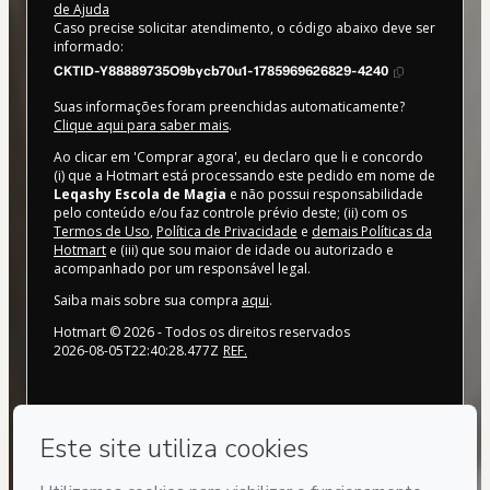
de Ajuda
Caso precise solicitar atendimento, o código abaixo deve ser
informado:
CKTID-Y88889735O9bycb70u1-1785969626829-4240
Suas informações foram preenchidas automaticamente?
Clique aqui para saber mais
.
Ao clicar em 'Comprar agora', eu declaro que li e concordo
(i) que a Hotmart está processando este pedido em nome de
Leqashy Escola de Magia
e não possui responsabilidade
pelo conteúdo e/ou faz controle prévio deste; (ii) com os
Termos de Uso
,
Política de Privacidade
e
demais Políticas da
Hotmart
e (iii) que sou maior de idade ou autorizado e
acompanhado por um responsável legal.
Saiba mais sobre sua compra
aqui
.
Hotmart ©
2026
- Todos os direitos reservados
2026-08-05T22:40:28.477Z
REF.
Privacidade