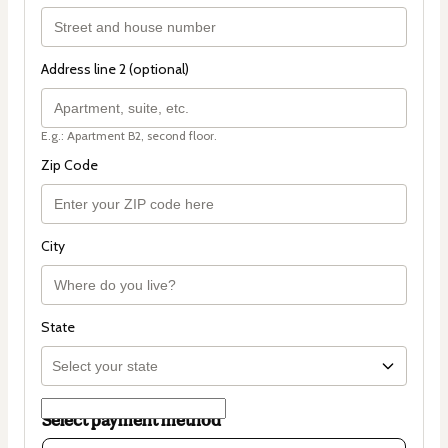
Address line 2 (optional)
E.g.: Apartment B2, second floor.
Zip Code
City
State
Select payment method
Card