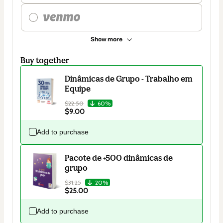
Show more
Buy together
Dinâmicas de Grupo - Trabalho em
Equipe
$22.50
60%
$9.00
Add to purchase
Pacote de +500 dinâmicas de
grupo
$31.25
20%
$25.00
Add to purchase