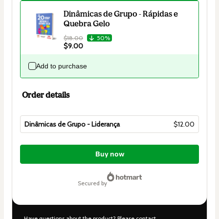
Dinâmicas de Grupo - Rápidas e
Quebra Gelo
$18.00
50%
$9.00
Add to purchase
Order details
Dinâmicas de Grupo - Liderança
$12.00
Total
of
Buy now
$12.00
secured by
Have questions about the product? Please contact