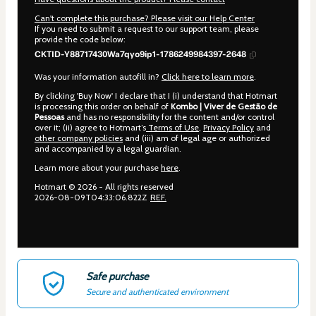
Can't complete this purchase? Please visit our Help Center
If you need to submit a request to our support team, please
provide the code below:
CKTID-Y88717430Wa7qyo9ip1-1786249984397-2648
Was your information autofill in?
Click here to learn more
.
By clicking 'Buy Now' I declare that I (i) understand that Hotmart
is processing this order on behalf of
Kombo | Viver de Gestão de
Pessoas
and has no responsibility for the content and/or control
over it; (ii) agree to Hotmart’s
Terms of Use
,
Privacy Policy
and
other company policies
and (iii) am of legal age or authorized
and accompanied by a legal guardian.
Learn more about your purchase
here
.
Hotmart ©
2026
- All rights reserved
2026-08-09T04:33:06.822Z
REF.
Safe purchase
Secure and authenticated environment