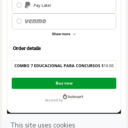
Pay Later
Show more
Order details
COMBO 7 EDUCACIONAL PARA CONCURSOS
$10.00
Total
Buy now
of
$10.00
secured by
Have questions about the product? Please contact