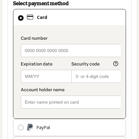
Select payment method
Card
Card
selected
as
payment
payment_data.section_title_v2
method
PayPal