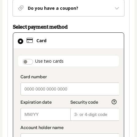
Do you have a coupon?
Select payment method
Card
Card
selected
as
payment
payment_data.section_title_v2
Use two cards
method