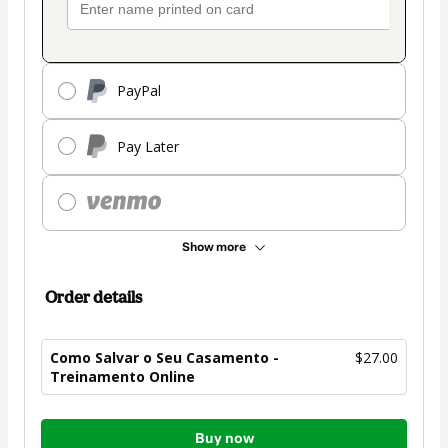
PayPal
Pay Later
Show more
Order details
Como Salvar o Seu Casamento -
$27.00
Treinamento Online
Total
Buy now
of