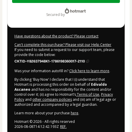
$27.00
secured by
Have questions about the product? Please contact
Can't complete this purchase? Please visit our Help Center
If you need to submit a request to our support team, please
provide the code below:
CKTID-Y82637948K1-1786198360017-2110
Was your information autofill in?
Click here to learn more
.
By clicking 'Buy Now' I declare that I (i) understand that
Hotmart is processing this order on behalf of
Edivaldo
Ascaneo
and has no responsibility for the content and/or
control over it; (ii) agree to Hotmart’s
Terms of Use
,
Privacy
Policy
and
other company policies
and (iii) am of legal age or
authorized and accompanied by a legal guardian.
Learn more about your purchase
here
.
Hotmart ©
2026
- All rights reserved
2026-08-08T14:12:42.193Z
REF.