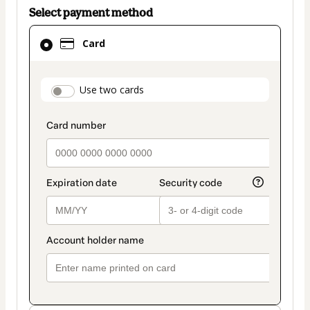
Select payment method
Card
Card
selected
as
payment
payment_data.section_title_v2
Use two cards
method