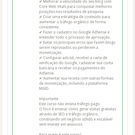
✔ Melhorar a velocidade do seu blog com 
Core Web Vitals para conquistar melhores 
posições nos resultados de pesquisa.

✔ Criar uma estratégia de conteúdo para 
aumentar o tráfego orgânico de forma 
consistente.

✔ Fazer o cadastro no Google AdSense e 
entender todo o processo de aprovação.

✔ Evitar os principais erros que fazem blogs 
serem reprovados ou perderem a 
monetização.

✔ Configurar ads.txt, receber a carta de 
verificação do Google, cadastrar sua conta 
bancária e receber os pagamentos do 
AdSense.

✔ Aumentar sua receita com outras formas 
de monetização, incluindo a plataforma 
MGID.

Importante

Este curso não ensina tráfego pago.

O foco é ensinar como gerar visitas gratuitas 
através de SEO e tráfego orgânico, 
construindo um negócio sólido e escalável 
sem investir em anúncios.

Para quem é este curso?
