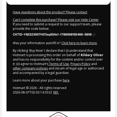
Have questions about the product? Please contact
Can't complete this purchase? Please visit our Help Center
If you need to submit a request to our support team, please
provide the code below:
CKTID-Y82223007H57aq854z1-1786068192466-5806
Was your information autofill in?
Click here to learn more
.
By clicking 'Buy Now' I declare that I (i) understand that
Hotmart is processing this order on behalf of
Kildary Oliver
and has no responsibility for the content and/or control over
it; (ii) agree to Hotmart’s
Terms of Use
,
Privacy Policy
and
other company policies
and (iii) am of legal age or authorized
and accompanied by a legal guardian.
Learn more about your purchase
here
.
Hotmart ©
2026
- All rights reserved
2026-08-07T02:03:14.553Z
REF.