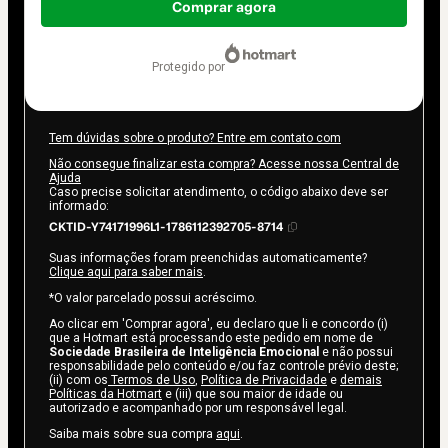
de
Comprar agora
R$ 297,00
protegido por
Tem dúvidas sobre o produto? Entre em contato com
Não consegue finalizar esta compra? Acesse nossa Central de
Ajuda
Caso precise solicitar atendimento, o código abaixo deve ser
informado:
CKTID-Y74171996L1-1786112392705-8714
Suas informações foram preenchidas automaticamente?
Clique aqui para saber mais
.
*O valor parcelado possui acréscimo.
Ao clicar em 'Comprar agora', eu declaro que li e concordo (i)
que a Hotmart está processando este pedido em nome de
Sociedade Brasileira de Inteligência Emocional
e não possui
responsabilidade pelo conteúdo e/ou faz controle prévio deste;
(ii) com os
Termos de Uso
,
Política de Privacidade
e
demais
Políticas da Hotmart
e (iii) que sou maior de idade ou
autorizado e acompanhado por um responsável legal.
Saiba mais sobre sua compra
aqui
.