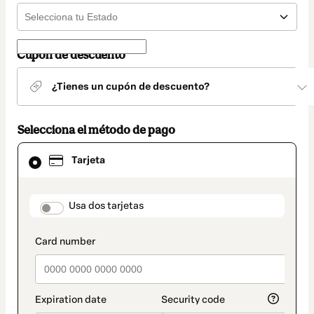
Cupón de descuento
¿Tienes un cupón de descuento?
Selecciona el método de pago
El
Tarjeta
método
de
pago
seleccionado
payment_data.section_title_v2
Usa dos tarjetas
es
Tarjeta