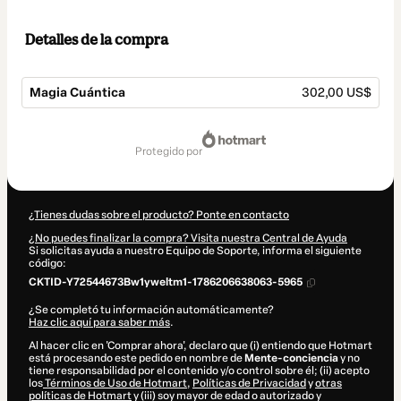
Detalles de la compra
Magia Cuántica
302,00 US$
Total
de
protegido por
302,00 US$
¿Tienes dudas sobre el producto? Ponte en contacto
¿No puedes finalizar la compra? Visita nuestra Central de Ayuda
Si solicitas ayuda a nuestro Equipo de Soporte, informa el siguiente
código:
CKTID-Y72544673Bw1yweltm1-1786206638063-5965
¿Se completó tu información automáticamente?
Haz clic aquí para saber más
.
Al hacer clic en 'Comprar ahora', declaro que (i) entiendo que Hotmart
está procesando este pedido en nombre de
Mente-conciencia
y no
tiene responsabilidad por el contenido y/o control sobre él; (ii) acepto
los
Términos de Uso de Hotmart
,
Políticas de Privacidad
y
otras
políticas de Hotmart
y (iii) soy mayor de edad o autorizado y