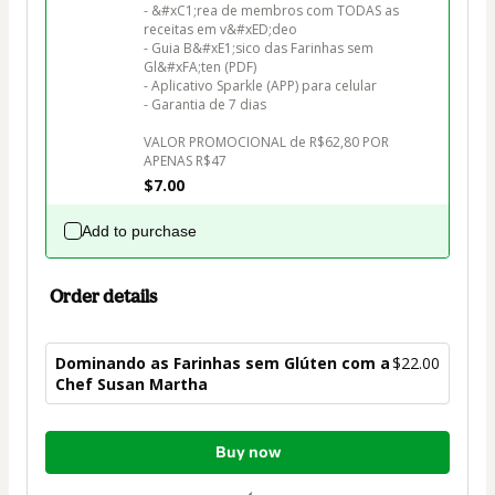
- &#xC1;rea de membros com TODAS as 
receitas em v&#xED;deo

- Guia B&#xE1;sico das Farinhas sem 
Gl&#xFA;ten (PDF)

- Aplicativo Sparkle (APP) para celular 

- Garantia de 7 dias

VALOR PROMOCIONAL de R$62,80 POR 
APENAS R$47
$7.00
Add to purchase
Order details
Dominando as Farinhas sem Glúten com a
$22.00
Chef Susan Martha
Total
Buy now
of
$22.00