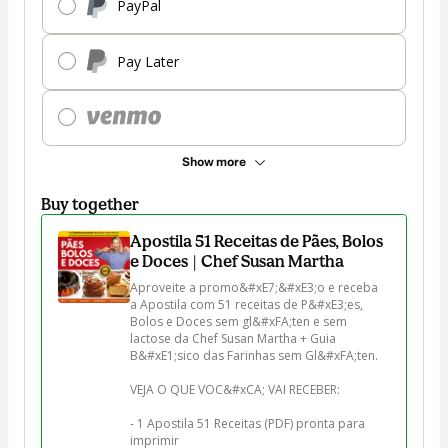
PayPal
Pay Later
Show more
Buy together
Apostila 51 Receitas de Pães, Bolos
e Doces | Chef Susan Martha
Aproveite a promo&#xE7;&#xE3;o e receba 
a Apostila com 51 receitas de P&#xE3;es, 
Bolos e Doces sem gl&#xFA;ten e sem 
lactose da Chef Susan Martha + Guia 
B&#xE1;sico das Farinhas sem Gl&#xFA;ten. 

VEJA O QUE VOC&#xCA; VAI RECEBER:

- 1 Apostila 51 Receitas (PDF) pronta para 
imprimir
