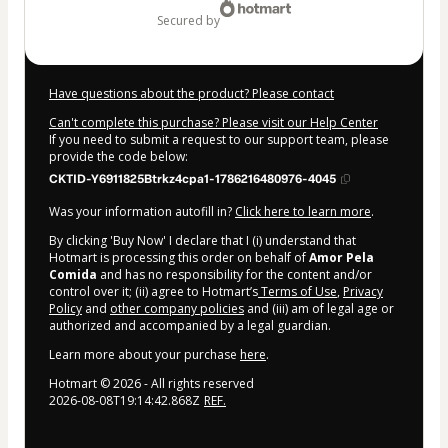
secured by
Have questions about the product? Please contact
Can't complete this purchase? Please visit our Help Center
If you need to submit a request to our support team, please
provide the code below:
CKTID-Y6911825Btrkz4cpa1-1786216480976-4045
Was your information autofill in?
Click here to learn more
.
By clicking 'Buy Now' I declare that I (i) understand that
Hotmart is processing this order on behalf of
Amor Pela
Comida
and has no responsibility for the content and/or
control over it; (ii) agree to Hotmart’s
Terms of Use
,
Privacy
Policy
and
other company policies
and (iii) am of legal age or
authorized and accompanied by a legal guardian.
Learn more about your purchase
here
.
Hotmart ©
2026
- All rights reserved
2026-08-08T19:14:42.868Z
REF.