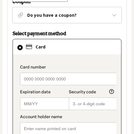
Coupon
Do you have a coupon?
Select payment method
Card
Card
selected
as
payment
payment_data.section_title_v2
method