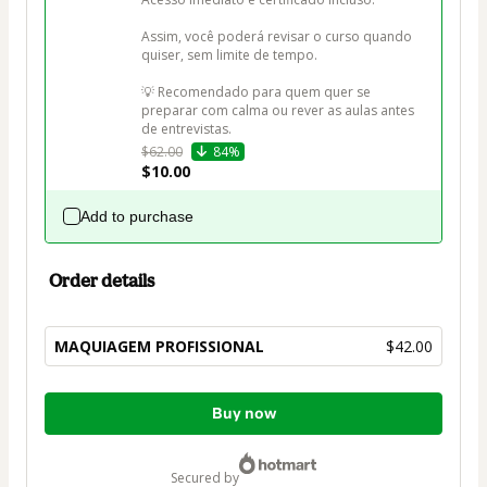
Assim, você poderá revisar o curso quando 
quiser, sem limite de tempo.

💡 Recomendado para quem quer se 
preparar com calma ou rever as aulas antes 
de entrevistas.
$62.00
84%
$10.00
Add to purchase
Order details
MAQUIAGEM PROFISSIONAL
$42.00
Total
Buy now
of
$42.00
secured by