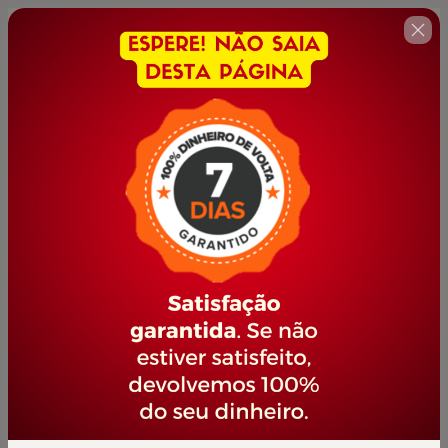
🇺🇸
Change country
MAQUIAGEM PROFISSIONAL
Author: PORTAL JOVEM EMPREENDEDOR
$42.00