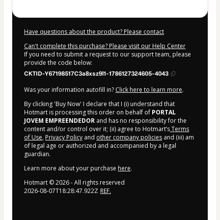
Have questions about the product? Please contact
Can't complete this purchase? Please visit our Help Center
If you need to submit a request to our support team, please
provide the code below:
CKTID-Y67198517C3a8xsz9l1-1786127324605-4043
Was your information autofill in?
Click here to learn more
.
By clicking 'Buy Now' I declare that I (i) understand that
Hotmart is processing this order on behalf of
PORTAL
JOVEM EMPREENDEDOR
and has no responsibility for the
content and/or control over it; (ii) agree to Hotmart’s
Terms
of Use
,
Privacy Policy
and
other company policies
and (iii) am
of legal age or authorized and accompanied by a legal
guardian.
Learn more about your purchase
here
.
Hotmart ©
2026
- All rights reserved
2026-08-07T18:28:47.922Z
REF.