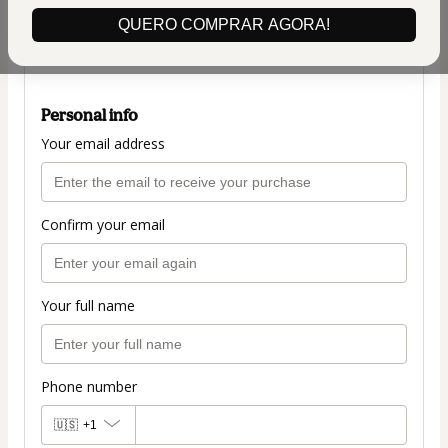
(+ applicable taxes.
Click here
for more
QUERO COMPRAR AGORA!
information)
PLANO COMPLETO
Personal info
Your email address
Confirm your email
Your full name
Phone number
🇺🇸
+1