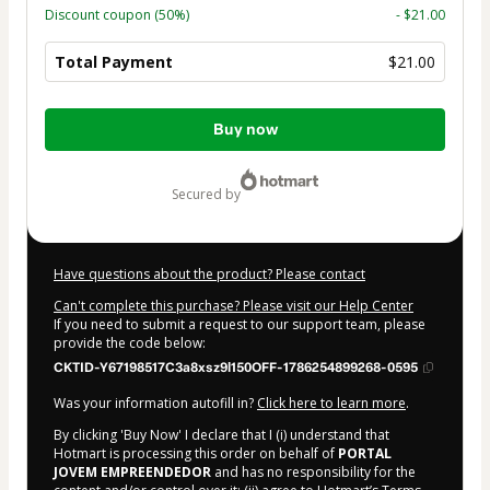
Discount coupon
(50%)
- $21.00
Total Payment
$21.00
Total
Buy now
of
$21.00
secured by
Have questions about the product? Please contact
Can't complete this purchase? Please visit our Help Center
If you need to submit a request to our support team, please
provide the code below:
CKTID-Y67198517C3a8xsz9l150OFF-1786254899268-0595
Was your information autofill in?
Click here to learn more
.
By clicking 'Buy Now' I declare that I (i) understand that
Hotmart is processing this order on behalf of
PORTAL
JOVEM EMPREENDEDOR
and has no responsibility for the