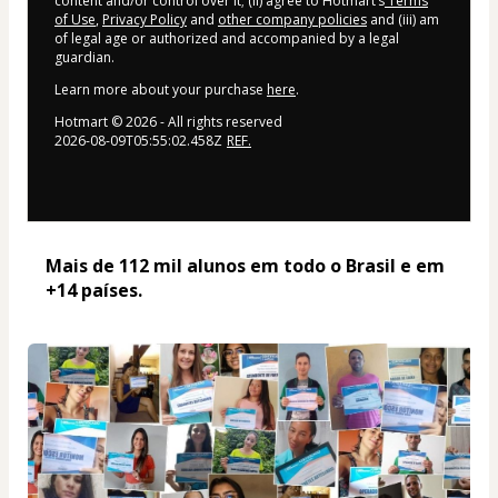
content and/or control over it; (ii) agree to Hotmart’s
Terms
of Use
,
Privacy Policy
and
other company policies
and (iii) am
of legal age or authorized and accompanied by a legal
guardian.
Learn more about your purchase
here
.
Hotmart ©
2026
- All rights reserved
2026-08-09T05:55:02.458Z
REF.
Mais de 112 mil alunos em todo o Brasil e em 
+14 países. 