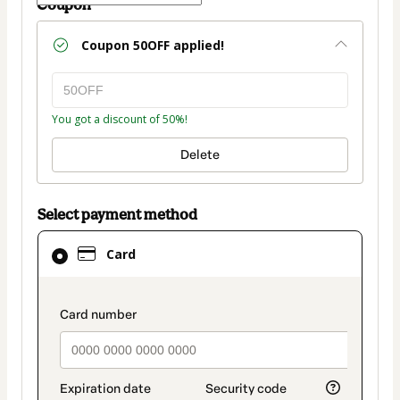
Coupon
Coupon
50OFF
applied!
You got a discount of 50%!
Delete
Select payment method
Card
Card
selected
as
payment
payment_data.section_title_v2
method