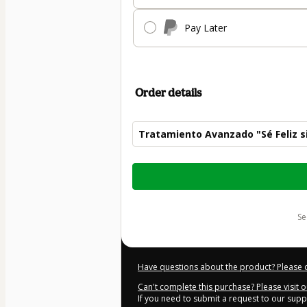
Pay Later
Order details
Tratamiento Avanzado "Sé Feliz s
Total
of
$197.00
s
Have questions about the product? Please 
Can't complete this purchase? Please visit 
If you need to submit a request to our sup