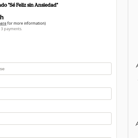
o "Sé Feliz sin Ansiedad"
th
here
for more information)
r 3 payments.