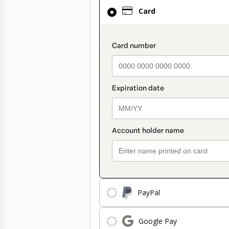
Card
Card
selected
as
payment
payment_data.secti
method
PayPal
Google Pay