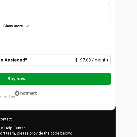
Show more
in Ansiedad"
$197.00 / month
Buy now
ecured by
contact
our Help Center
port team, please provide the code below: