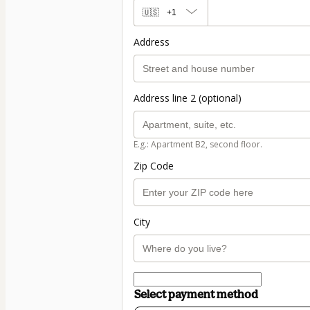
🇺🇸
+1
Address
Address line 2 (optional)
E.g.: Apartment B2, second floor.
Zip Code
City
Select payment method