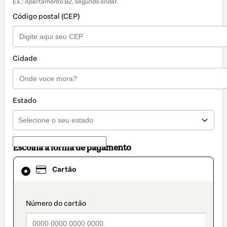
Ex.: Apartamento B2, segundo andar.
Código postal (CEP)
Cidade
Estado
Escolha a forma de pagamento
Cartão
Cartão
selecionado
como
método
de
payment_data.section_title_v2
pagamento