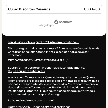
Curso Biscoitos Caseiros
US$ 14,00
Total
de
protegido por
US$ 14,00
Tem dúvidas sobre o produto? Entre em contato com
Não consegue finalizar esta compra? Acesse nossa Central de Ajuda
Caso precise solicitar atendimento, o código abaixo deve ser
informado:
CKTID-Y5766661V1-1786181788499-7328
Suas informações foram preenchidas automaticamente?
Clique aqui para saber mais
.
Ao clicar em 'Comprar agora', eu declaro que li e concordo (i) que a
Hotmart está processando este pedido em nome de
Maria Antônia
e
não possui responsabilidade pelo conteúdo e/ou faz controle prévio
deste; (ii) com os
Termos de Uso
,
Política de Privacidade
e
demais
Políticas da Hotmart
e (iii) que sou maior de idade ou autorizado e
acompanhado por um responsável legal.
Saiba mais sobre sua compra
aqui
.
Hotmart ©
2026
- Todos os direitos reservados