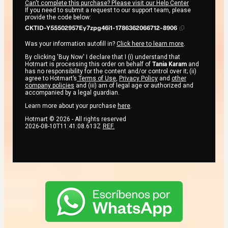
Can't complete this purchase? Please visit our Help Center
If you need to submit a request to our support team, please
provide the code below:
CKTID-Y55502957Ey7zpg46i1-1786362066712-8906
Was your information autofill in?
Click here to learn more
.
By clicking 'Buy Now' I declare that I (i) understand that
Hotmart is processing this order on behalf of
Tania Karam
and
has no responsibility for the content and/or control over it; (ii)
agree to Hotmart’s
Terms of Use
,
Privacy Policy
and
other
company policies
and (iii) am of legal age or authorized and
accompanied by a legal guardian.
Learn more about your purchase
here
.
Hotmart ©
2026
- All rights reserved
2026-08-10T11:41:08.613Z
REF.