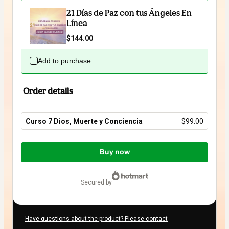
21 Días de Paz con tus Ángeles En
Línea
$144.00
Add to purchase
Order details
Curso 7 Dios, Muerte y Conciencia
$99.00
Total
of
Buy now
$99.00
secured by
Have questions about the product? Please contact