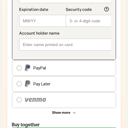
PayPal
Pay Later
Show more
Buy together