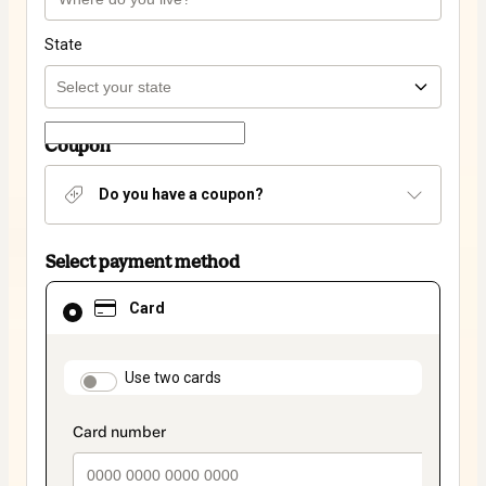
State
Coupon
Do you have a coupon?
Select payment method
Card
Card
selected
as
payment
method
payment_data.section_title_v2
Use two cards