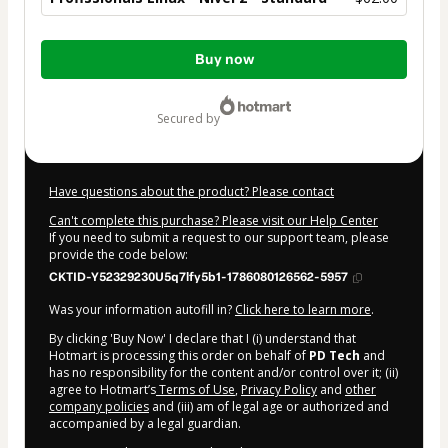
Total
Buy now
of
$62.00
secured by
Have questions about the product? Please contact
Can't complete this purchase? Please visit our Help Center
If you need to submit a request to our support team, please
provide the code below:
CKTID-Y52329230U5q7lfy5b1-1786080126562-5957
Was your information autofill in?
Click here to learn more
.
By clicking 'Buy Now' I declare that I (i) understand that
Hotmart is processing this order on behalf of
PD Tech
and
has no responsibility for the content and/or control over it; (ii)
agree to Hotmart’s
Terms of Use
,
Privacy Policy
and
other
company policies
and (iii) am of legal age or authorized and
accompanied by a legal guardian.