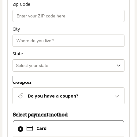
Zip Code
City
State
Coupon
Do you have a coupon?
Select payment method
Card
Card
selected