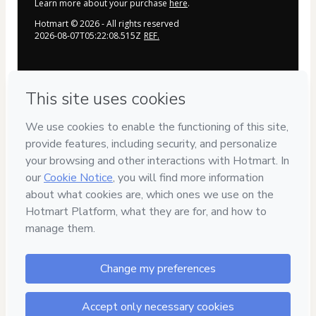
Learn more about your purchase
here
.
Hotmart ©
2026
- All rights reserved
2026-08-07T05:22:08.515Z
REF.
Privacy
Your information is 100% secure
Safe purchase
Secure and authenticated environment
Delivery via E-mail
Access to product delivered by email
Approved content