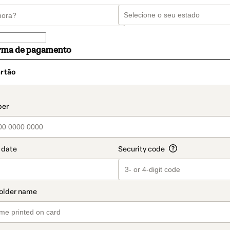
orma de pagamento
rtão
t_data.section_title_v2