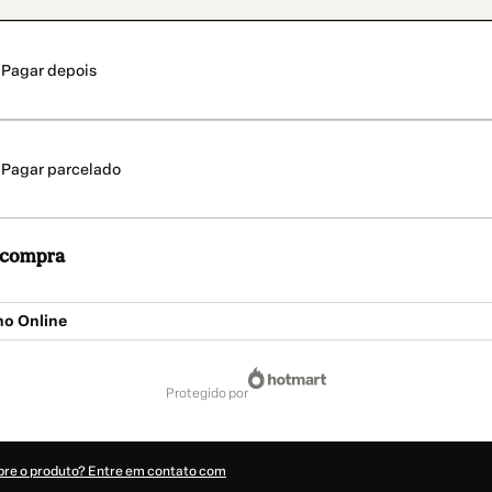
Pagar depois
Pagar parcelado
a compra
no Online
protegido por
bre o produto? Entre em contato com