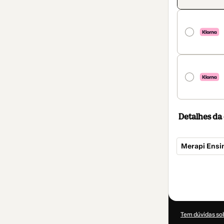
Detalhes d
Merapi Ensi
Total
de
US$ 50,00
Tem dúvidas so