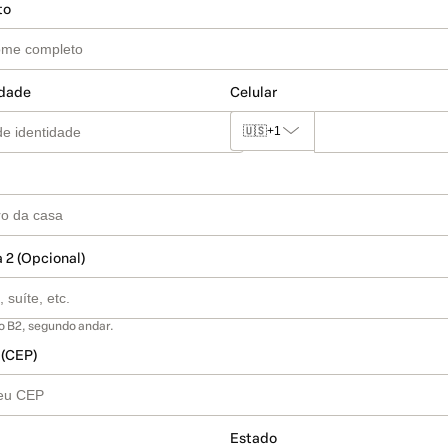
to
idade
Celular
🇺🇸
+1
 2 (Opcional)
o B2, segundo andar.
 (CEP)
Estado