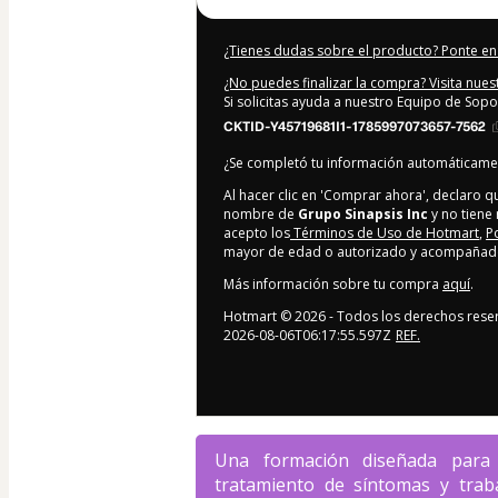
¿Tienes dudas sobre el producto? Ponte en
¿No puedes finalizar la compra? Visita nue
Si solicitas ayuda a nuestro Equipo de Sopo
CKTID-Y45719681I1-1785997073657-7562
¿Se completó tu información automáticam
Al hacer clic en 'Comprar ahora', declaro 
nombre de
Grupo Sinapsis Inc
y no tiene 
acepto los
Términos de Uso de Hotmart
,
P
mayor de edad o autorizado y acompañado 
Más información sobre tu compra
aquí
.
Hotmart ©
2026
- Todos los derechos rese
2026-08-06T06:17:55.597Z
REF.
Una formación diseñada para 
tratamiento de síntomas y traba