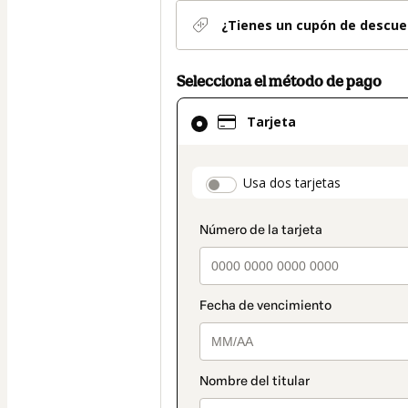
¿Tienes un cupón de descue
Selecciona el método de pago
El
Tarjeta
método
de
pago
payment_data.secti
Usa dos tarjetas
seleccionado
es
Tarjeta