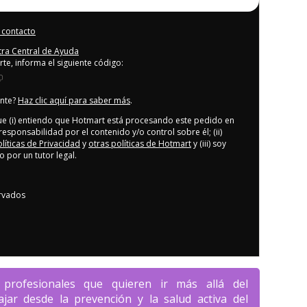
 contacto
stra Central de Ayuda
rte, informa el siguiente código:
ente?
Haz clic aquí para saber más
.
que (i) entiendo que Hotmart está procesando este pedido en
responsabilidad por el contenido y/o control sobre él; (ii)
olíticas de Privacidad
y
otras políticas de Hotmart
y (iii) soy
por un tutor legal.
rvados
profesionales que quieren ir más allá del 
jar desde la prevención y la salud activa del 