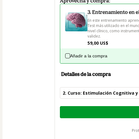
Aprovecha y compra:
3. Entrenamiento en el
En este entrenamiento aprend
Test más utilizado en el mund
nivel clínico, como instrumen
validez.
59,00 US$
Añadir a la compra
Detalles de la compra
2. Curso: Estimulación Cognitiva 
Total
de
497,00 US$
pr