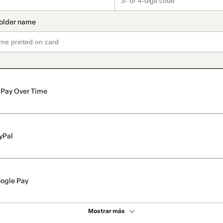
Pay Over Time
yPal
ogle Pay
Mostrar más