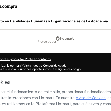
 la compra
to en Habilidades Humanas y Organizacionales de La Academia
protegido por
$
sobre el producto? Ponte en contacto
lizar la compra? Visita nuestra Central de Ayuda
uda a nuestro Equipo de Soporte, informa el siguiente código:
326V6v13ylvm1-1786060597338-5690
tu información automáticamente?
Haz clic aquí para saber más
.
n 'Comprar ahora', declaro que (i) entiendo que Hotmart está procesando este pe
di
y no tiene responsabilidad por el contenido y/o control sobre él; (ii) acepto los
Té
líticas de Privacidad
y
otras políticas de Hotmart
y (iii) soy mayor de edad o autor
 un tutor legal.
n sobre tu compra
aquí
.