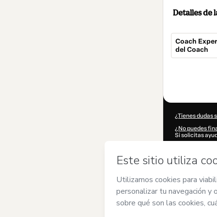
Detalles de
Coach Exper
del Coach
Total
de
2000,00 US
¿Tienes dudas 
¿No puedes fina
Si solicitas ay
CKTID-Y43162
¿Se completó 
Al hacer clic e
de
Leila Fittipal
de Hotmart
,
Po
acompañado por
Más informació