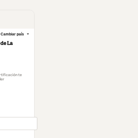
Cambiar país
 de La
rtificación te
der