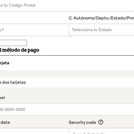
C. Autónoma/Depto./Estado/Pro
el método de pago
rjeta
o
t_data.section_title_v2
 dos tarjetas