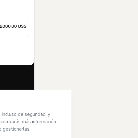
2000,00 US$
dido en nombre
rminos de Uso
izado y