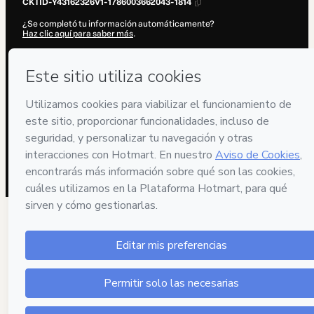
CKTID-Y43162326V1-1786003662043-1814
¿Se completó tu información automáticamente?
Haz clic aquí para saber más
.
Al hacer clic en 'Comprar ahora', declaro que (i) entiendo que Hotmart
está procesando este pedido en nombre de
Leila Fittipaldi
y no tiene
responsabilidad por el contenido y/o control sobre él; (ii) acepto los
Términos de Uso de Hotmart
,
Políticas de Privacidad
y
otras políticas
de Hotmart
y (iii) soy mayor de edad o autorizado y acompañado por
un tutor legal.
Más información sobre tu compra
aquí
.
Hotmart ©
2026
- Todos los derechos reservados
2026-08-06T08:07:43.685Z
REF.