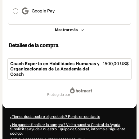
Google Pay
Mostrar más
Detalles de la compra
Coach Experto en Habilidades Humanas y
1500,00 US$
Organizacionales de La Academia del
Coach
Total
de
protegido por
1500,00 US$
¿Tienes dudas sobre el producto? Ponte en contacto
¿No puedes finalizar la compra? Visita nuestra Central de Ayuda
Si solicitas ayuda a nuestro Equipo de Soporte, informa el siguiente
código: