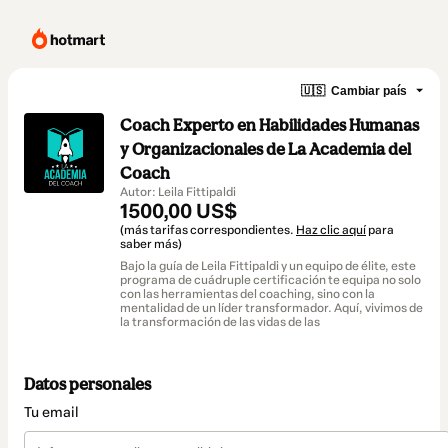
🇺🇸
Cambiar país
Coach Experto en Habilidades Humanas
y Organizacionales de La Academia del
Coach
Autor: Leila Fittipaldi
1500,00 US$
(más tarifas correspondientes.
Haz clic aquí
para
saber más)
Bajo la guía de Leila Fittipaldi y un equipo de élite, este
programa de cuádruple certificación te equipa no solo
con las herramientas del coaching, sino con la
mentalidad de un líder transformador. Aquí, vivimos de
la transformación de las vidas de las
Datos personales
Tu email