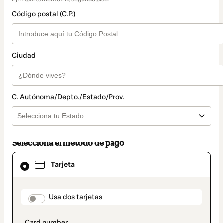
Código postal (C.P.)
Ciudad
C. Autónoma/Depto./Estado/Prov.
Selecciona el método de pago
El
Tarjeta
método
de
pago
seleccionado
payment_data.section_title_v2
Usa dos tarjetas
es
Tarjeta