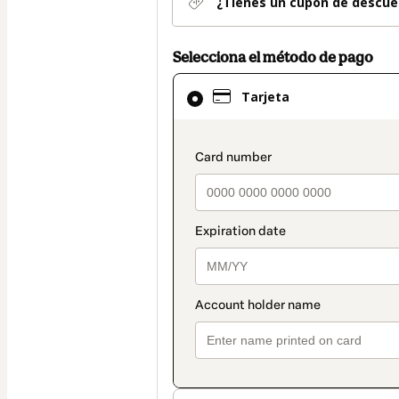
¿Tienes un cupón de descue
Selecciona el método de pago
El
Tarjeta
método
de
pago
payment_data.secti
seleccionado
es
Tarjeta