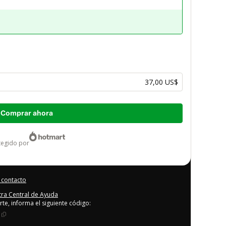
37,00 US$
Comprar ahora
otegido por
 contacto
stra Central de Ayuda
rte, informa el siguiente código: