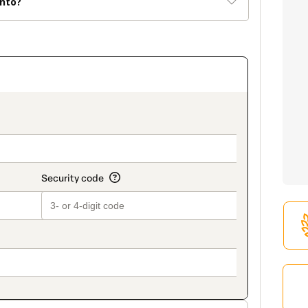
nto?
on_title_v2