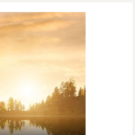
493 personas también se
interesaron por este
producto durante los
últimos 7 días.