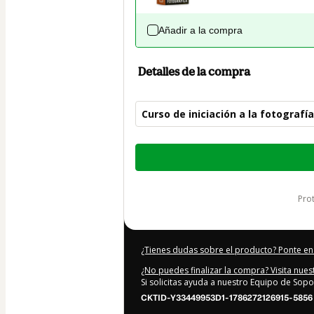
Añadir a la compra
Detalles de la compra
Curso de iniciación a la fotografía
Total
de
37,00 US$
pr
¿Tienes dudas sobre el producto? Ponte en
¿No puedes finalizar la compra? Visita nue
Si solicitas ayuda a nuestro Equipo de Sopo
CKTID-Y33449953D1-1786272126915-5856