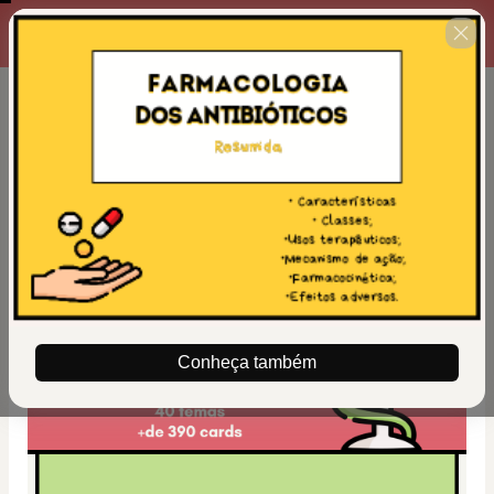
Texto - Contagem
ativaComplete o formulário
00 : 14 : 38
abaixo no prazo máximo
estabelecido ao lado.
Conheça também