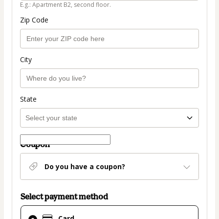
E.g.: Apartment B2, second floor.
Zip Code
City
State
Coupon
Do you have a coupon?
Select payment method
Card
Card