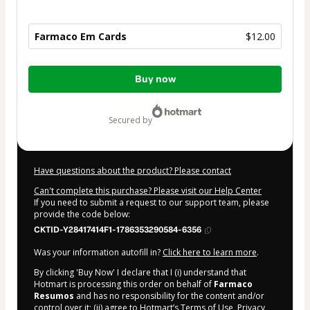
Farmaco Em Cards
$12.00
Total
Buy now
of
$12.00
secured by
Have questions about the product? Please contact
Can't complete this purchase? Please visit our Help Center
If you need to submit a request to our support team, please
provide the code below:
CKTID-Y28417414F1-1786353290584-6356
Was your information autofill in?
Click here to learn more
.
By clicking 'Buy Now' I declare that I (i) understand that
Hotmart is processing this order on behalf of
Farmaco
Resumos
and has no responsibility for the content and/or
control over it; (ii) agree to Hotmart’s
Terms of Use
,
Privacy