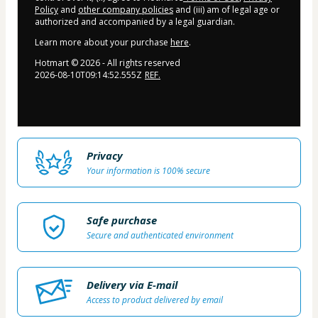
Policy
and
other company policies
and (iii) am of legal age or
authorized and accompanied by a legal guardian.
Learn more about your purchase
here
.
Hotmart ©
2026
- All rights reserved
2026-08-10T09:14:52.555Z
REF.
Privacy
Your information is 100% secure
Safe purchase
Secure and authenticated environment
Delivery via E-mail
Access to product delivered by email