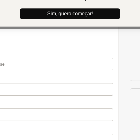
 em Madeira - Curso Online
e Vazada
Sim, quero começar!
re
for more information)