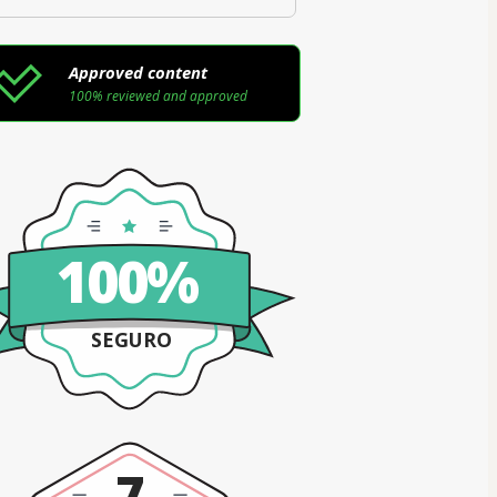
Approved content
100% reviewed and approved
100%
SEGURO
7