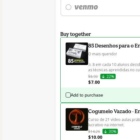
Buy together
85 Desenhos para o E
O mais querido! 

⚠ 8 em cada 10 alunos decid
$8.93
22%
$7.00
Add to purchase
Cogumelo Vazado - E
Curso de 21 vídeo aulas prát
lucrativo na internet.
$14.26
30%
$10.00