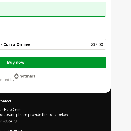
- Curso Online
$32.00
Buy now
ecured by
contact
our Help Center
port team, please provide the code below:
01-3057
 to learn more
.