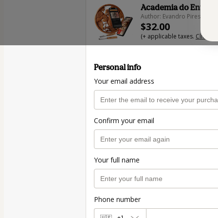
Academia do Entalhe
Author: Evandro Pires - Art
$32.00
(+ applicable taxes.
Click he
Personal info
Your email address
Confirm your email
Your full name
Phone number