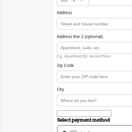
🇺🇸
+1
Address
Address line 2 (optional)
E.g.: Apartment B2, second floor.
Zip Code
City
Select payment method
Card