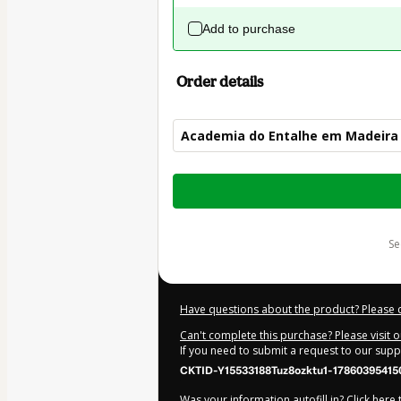
Add to purchase
Order details
Academia do Entalhe em Madeira 
Total
of
$32.00
s
Have questions about the product? Please 
Can't complete this purchase? Please visit 
If you need to submit a request to our sup
CKTID-Y15533188Tuz8ozktu1-17860395415
Was your information autofill in?
Click here