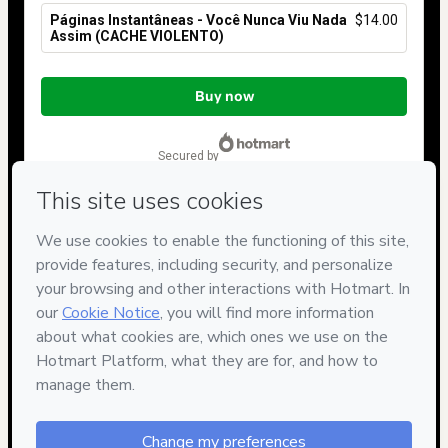
Páginas Instantâneas - Você Nunca Viu Nada
$14.00
Assim (CACHE VIOLENTO)
Total
of
Buy now
$14.00
secured by
Have questions about the product? Please contact
Can't complete this purchase? Please visit our Help Center
If you need to submit a request to our support team, please
provide the code below:
CKTID-Y11579613Ajsz79x9u1-1786102995484-1022
Was your information autofill in?
Click here to learn more
.
By clicking 'Buy Now' I declare that I (i) understand that
Hotmart is processing this order on behalf of
VASCONCELOS
and has no responsibility for the content and/or control over it;
(ii) agree to Hotmart’s
Terms of Use
,
Privacy Policy
and
other
company policies
and (iii) am of legal age or authorized and
accompanied by a legal guardian.