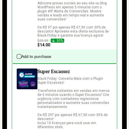
Adicione provas sociais ao seu site ou blog 
WordPress em apenas 5 minutos com o 
plugin WP Alerta de Conversões. Mostre 
vendas e leads em tempo real e aumente 
suas conversões!

De R$ 97 por apenas R$ 67,90 com 30% de 
desconto! Aproveite esta oferta exclusiva de 
Black Friday e garanta sua licença agora!
$20.00
30%
$14.00
Add to purchase
Super Escassez
Black Friday: Converta Mais com o Plugin 
Super Escassez!

Transforme visitantes em vendas em menos 
de 5 minutos usando o Super Escassez! Crie 
urgência com contadores regressivos 
personalizados e aumente suas conversões 
instantaneamente.

De R$ 297 por apenas R$ 67,90 com 30% de 
desconto!

Inclui 10 licenças para você usar em 
diferentes sites.
