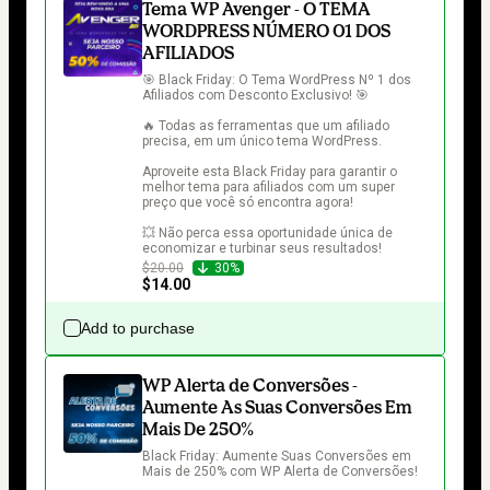
Tema WP Avenger - O TEMA
WORDPRESS NÚMERO 01 DOS
AFILIADOS
🎯 Black Friday: O Tema WordPress Nº 1 dos 
Afiliados com Desconto Exclusivo! 🎯

🔥 Todas as ferramentas que um afiliado 
precisa, em um único tema WordPress.

Aproveite esta Black Friday para garantir o 
melhor tema para afiliados com um super 
preço que você só encontra agora!

💥 Não perca essa oportunidade única de 
economizar e turbinar seus resultados!
$20.00
30%
$14.00
Add to purchase
WP Alerta de Conversões -
Aumente As Suas Conversões Em
Mais De 250%
Black Friday: Aumente Suas Conversões em 
Mais de 250% com WP Alerta de Conversões!
