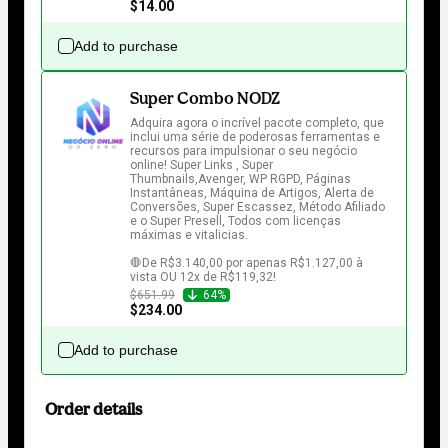
$14.00
Add to purchase
Super Combo NODZ
Adquira agora o incrível pacote completo, que 
inclui uma série de poderosas ferramentas e 
recursos para impulsionar o seu negócio 
online! Super Links , Super 
Thumbnails,Avenger, WP RGPD, Páginas 
Instantâneas, Máquina de Artigos, Alerta de 
Conversões, Super Escassez, Método Afiliado 
e o Super Presell, Todos com licenças 
máximas e vitalicias.

🛑De R$3.140,00 por apenas R$1.127,00 à 
vista OU 12x de R$119,32!
$651.99
64%
$234.00
Add to purchase
Order details