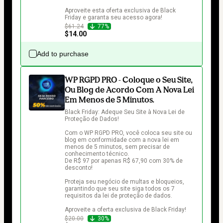
Aproveite esta oferta exclusiva de Black 
Friday e garanta seu acesso agora!
$61.24
77%
$14.00
Add to purchase
WP RGPD PRO - Coloque o Seu Site,
Ou Blog de Acordo Com A Nova Lei
Em Menos de 5 Minutos.
Black Friday: Adeque Seu Site à Nova Lei de 
Proteção de Dados!

Com o WP RGPD PRO, você coloca seu site ou 
blog em conformidade com a nova lei em 
menos de 5 minutos, sem precisar de 
conhecimento técnico.

De R$ 97 por apenas R$ 67,90 com 30% de 
desconto!

Proteja seu negócio de multas e bloqueios, 
garantindo que seu site siga todos os 7 
requisitos da lei de proteção de dados.

Aproveite a oferta exclusiva de Black Friday!
$20.00
30%