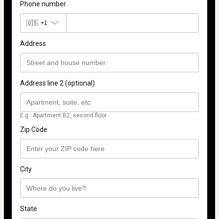
Phone number
🇺🇸
+1
Address
Address line 2 (optional)
E.g.: Apartment B2, second floor.
Zip Code
City
State