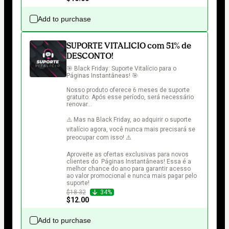
Add to purchase
SUPORTE VITALICIO com 51% de
DESCONTO!
🎯 Black Friday: Suporte Vitalício para o  
Páginas Instantâneas! 🎯

Nosso produto oferece 6 meses de suporte 
gratuito. Após esse período, será necessário 
renovar...

⚠️ Mas na Black Friday, ao adquirir o suporte 
vitalício agora, você nunca mais precisará se 
preocupar com isso! ⚠️

Aproveite as ofertas exclusivas para novos 
clientes do  Páginas Instantâneas! Essa é a 
melhor chance do ano para garantir acesso 
ao valor promocional e nunca mais pagar pelo 
suporte!
$18.32
34%
$12.00
Add to purchase