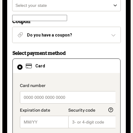
Coupon
Do you have a coupon?
Select payment method
Card
Card
selected
as
payment
method
payment_data.section_title_v2