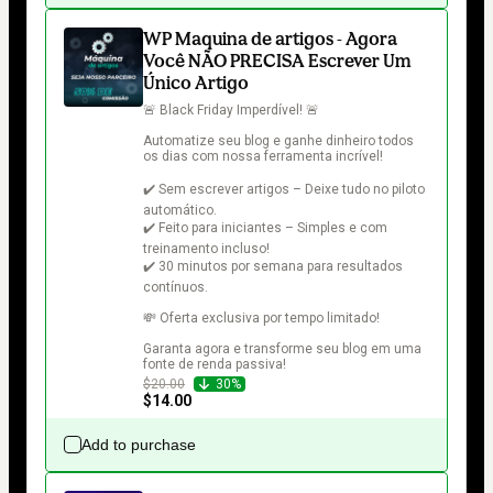
WP Maquina de artigos - Agora
Você NÃO PRECISA Escrever Um
Único Artigo
🚨 Black Friday Imperdível! 🚨

Automatize seu blog e ganhe dinheiro todos 
os dias com nossa ferramenta incrível!

✔️ Sem escrever artigos – Deixe tudo no piloto 
automático.

✔️ Feito para iniciantes – Simples e com 
treinamento incluso!

✔️ 30 minutos por semana para resultados 
contínuos.

💸 Oferta exclusiva por tempo limitado!

Garanta agora e transforme seu blog em uma 
fonte de renda passiva!
$20.00
30%
$14.00
Add to purchase