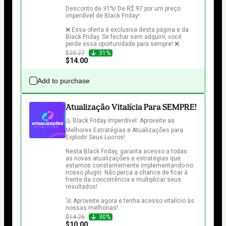
Desconto de 31%! De R$ 97 por um preço 
imperdível de Black Friday!

❌ Essa oferta é exclusiva desta página e da 
Black Friday. Se fechar sem adquirir, você 
perde essa oportunidade para sempre! ❌
$20.27
31%
$14.00
Add to purchase
Atualização Vitalícia Para SEMPRE!
⚠️ Black Friday Imperdível: Aproveite as 
Melhores Estratégias e Atualizações para 
Explodir Seus Lucros!

Nesta Black Friday, garanta acesso a todas 
as novas atualizações e estratégias que 
estamos constantemente implementando no 
nosso plugin. Não perca a chance de ficar à 
frente da concorrência e multiplicar seus 
resultados!

🚀 Aproveite agora e tenha acesso vitalício às 
nossas melhorias!
$14.26
30%
$10.00