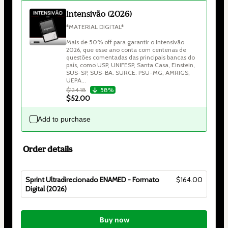
Intensivão (2026)
*MATERIAL DIGITAL*

Mais de 50% off para garantir o Intensivão 
2026, que esse ano conta com centenas de 
questões comentadas das principais bancas do 
país, como USP, UNIFESP, Santa Casa, Einstein, 
SUS-SP, SUS-BA. SURCE. PSU-MG, AMRIGS, 
UEPA...
$124.18
58%
$52.00
Add to purchase
Order details
Sprint Ultradirecionado ENAMED - Formato
$164.00
Digital (2026)
Total
of
Buy now