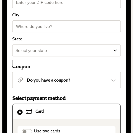
City
State
Coupon
Do you have a coupon?
Select payment method
Card
Card
selected
as
payment
method
payment_data.section_title_v2
Use two cards