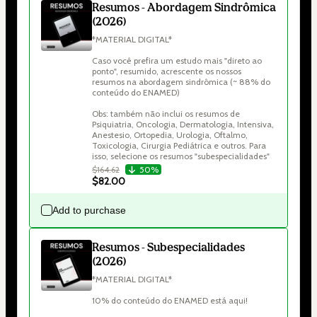
Resumos - Abordagem Sindrômica
(2026)
*MATERIAL DIGITAL*

Caso você prefira um estudo mais "direto ao 
ponto", resumido, acrescente os nossos 
resumos na abordagem sindrômica (~ 88% do 
conteúdo do ENAMED)

Obs: também não inclui os resumos de 
Psiquiatria, Oncologia, Dermatologia, Intensiva, 
Anestesio, Ortopedia, Urologia, Oftalmo, 
Toxicologia, Cirurgia Pediátrica e outros. Para 
$164.62
50%
$82.00
Add to purchase
Resumos - Subespecialidades
(2026)
*MATERIAL DIGITAL*

10% do conteúdo do ENAMED está aqui!
