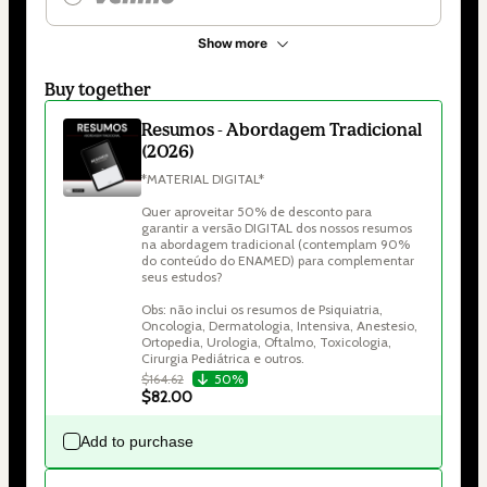
Show more
Buy together
Resumos - Abordagem Tradicional
(2026)
*MATERIAL DIGITAL*

Quer aproveitar 50% de desconto para 
garantir a versão DIGITAL dos nossos resumos 
na abordagem tradicional (contemplam 90% 
do conteúdo do ENAMED) para complementar 
seus estudos?

Obs: não inclui os resumos de Psiquiatria, 
Oncologia, Dermatologia, Intensiva, Anestesio, 
Ortopedia, Urologia, Oftalmo, Toxicologia, 
Cirurgia Pediátrica e outros. 
$164.62
50%
$82.00
Add to purchase