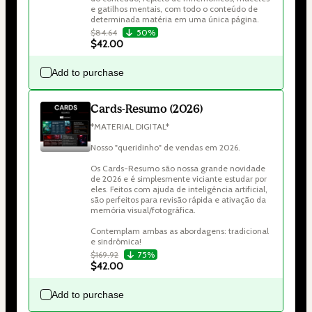
e gatilhos mentais, com todo o conteúdo de 
determinada matéria em uma única página.
$84.64
50%
$42.00
Add to purchase
Cards-Resumo (2026)
*MATERIAL DIGITAL*

Nosso "queridinho" de vendas em 2026.

Os Cards-Resumo são nossa grande novidade 
de 2026 e é simplesmente viciante estudar por 
eles. Feitos com ajuda de inteligência artificial, 
são perfeitos para revisão rápida e ativação da 
memória visual/fotográfica.

Contemplam ambas as abordagens: tradicional 
e sindrômica!
$169.92
75%
$42.00
Add to purchase