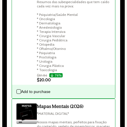
Resumos das subespecialidades que tem caído 
cada vez mais na prova:

* Psiquiatria/Saúde Mental

* Oncologia

* Dermatologia

* Anestesiologia

* Terapia Intensiva

* Cirurgia Vascular

* Cirurgia Pediátrica

* Ortopedia

* Oftalmo/Otorrino

* Psiquiatria

* Proctologia

* Urologia

* Cirurgia Plástica

$81.86
76%
$20.00
Add to purchase
Mapas Mentais (2026)
*MATERIAL DIGITAL*

Nossos mapas mentais, perfeitos para fixação 
do conteúdo, repleto de mnemônicos, macetes 