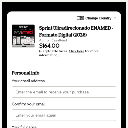
🇺🇸
Change country
Sprint Ultradirecionado ENAMED -
Formato Digital (2026)
Author: CasalMed
$164.00
(+ applicable taxes.
Click here
for more
information)
Personal info
Your email address
Confirm your email
Your full name