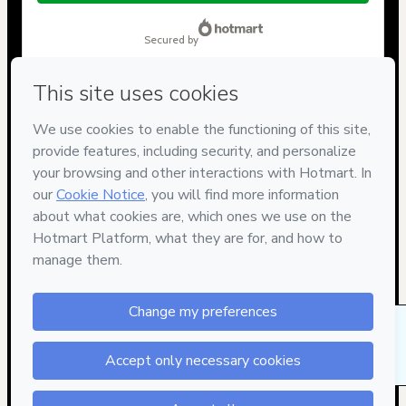
$164.00
secured by
Have questions about the product? Please contact
Can't complete this purchase? Please visit our Help Center
If you need to submit a request to our support team, please
provide the code below:
CKTID-Y105636960P1-1786021648582-8453
Was your information autofill in?
Click here to learn more
.
By clicking 'Buy Now' I declare that I (i) understand that Hotmart
is processing this order on behalf of
CasalMed
and has no
responsibility for the content and/or control over it; (ii) agree to
Hotmart’s
Terms of Use
,
Privacy Policy
and
other company
policies
and (iii) am of legal age or authorized and accompanied
by a legal guardian.
Learn more about your purchase
here
.
60 people were interested in this product in the
Hotmart ©
2026
- All rights reserved
last week.
2026-08-06T13:07:30.812Z
REF.