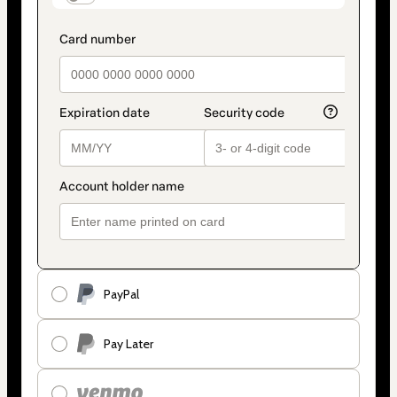
PayPal
Pay Later