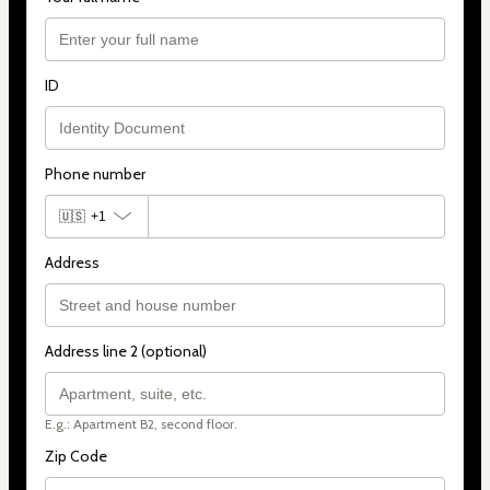
ID
Phone number
🇺🇸
+1
Address
Address line 2 (optional)
E.g.: Apartment B2, second floor.
Zip Code