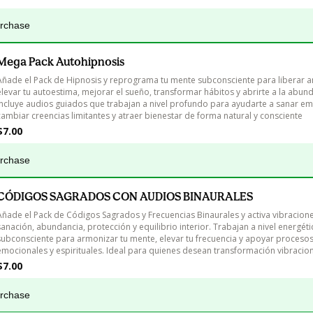
urchase
Mega Pack Autohipnosis
Añade el Pack de Hipnosis y reprograma tu mente subconsciente para liberar a
elevar tu autoestima, mejorar el sueño, transformar hábitos y abrirte a la abund
Incluye audios guiados que trabajan a nivel profundo para ayudarte a sanar em
cambiar creencias limitantes y atraer bienestar de forma natural y consciente
$7.00
urchase
CÓDIGOS SAGRADOS CON AUDIOS BINAURALES
Añade el Pack de Códigos Sagrados y Frecuencias Binaurales y activa vibracione
sanación, abundancia, protección y equilibrio interior. Trabajan a nivel energéti
subconsciente para armonizar tu mente, elevar tu frecuencia y apoyar procesos
emocionales y espirituales. Ideal para quienes desean transformación vibracio
$7.00
urchase