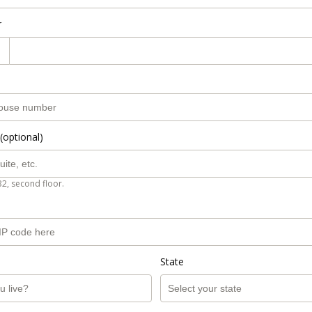
r
(optional)
B2, second floor.
State