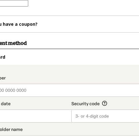
u have a coupon?
ment method
ard
t_data.section_title_v2