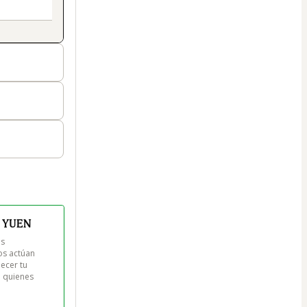
 YUEN
s 
os actúan 
ecer tu 
 quienes 