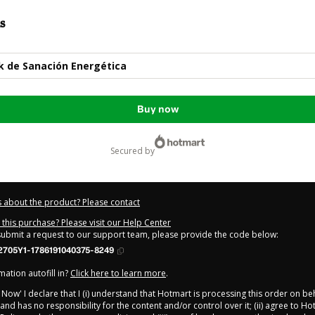
s
k de Sanación Energética
Buy now
secured by
 about the product? Please contact
this purchase? Please visit our Help Center
 submit a request to our support team, please provide the code below:
2705Y1-1786191040375-8249
ation autofill in?
Click here to learn more
.
y Now' I declare that I (i) understand that Hotmart is processing this order on be
and has no responsibility for the content and/or control over it; (ii) agree to Ho