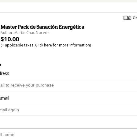
🇺🇸
Ch
Master Pack de Sanación Energética
Author: Martín Chac Noceda
$10.00
(+ applicable taxes.
Click here
for more information)
o
dress
email