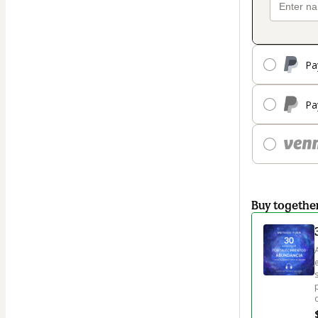
Pa
Pa
Buy togethe