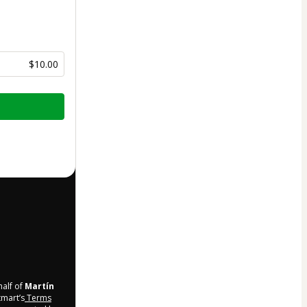
$10.00
half of
Martín
tmart’s
Terms