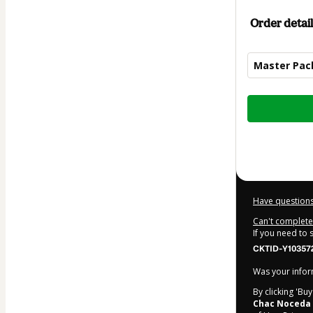
Order detail
Master Pac
Total
of
$10.00
Have questions
Can't complete 
If you need to
CKTID-Y10357
Was your inform
By clicking 'Bu
Chac Noceda