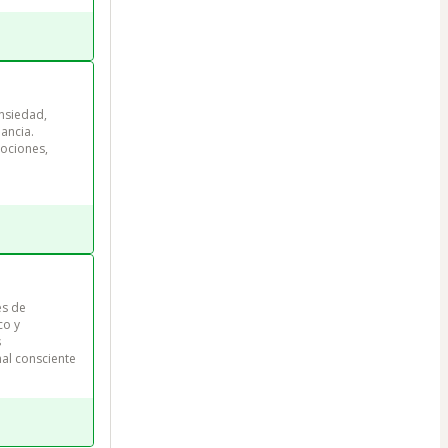
nsiedad, 
ancia. 
ociones, 
s de 
co y 
 
nal consciente