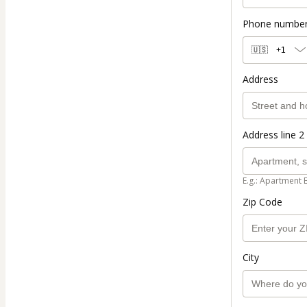
Phone numbe
🇺🇸
+1
Address
Address line 2 
E.g.: Apartment 
Zip Code
City