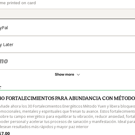
yPal
y Later
Show more
r
30 FORTALECIMIENTOS PARA ABUNDANCIA CON MÉTODO
Añade ahora los 30 Fortalecimientos Energéticos Método Yuen y libera bloqueo
emocionales, mentales y espirituales que frenan tu avance. Estos fortalecimient
sobre tu campo energético para equilibrar tu vibración, reducir ansiedad, fortal
poder personal y acelerar tus procesos de sanación y manifestación. Ideal para
desean resultados más rápidos y mayor paz interior
$7.00