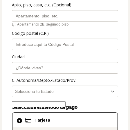
Apto, piso, casa, etc. (Opcional)
Ej.: Apartamento 2B, segundo piso.
Código postal (C.P.)
Ciudad
C. Autónoma/Depto./Estado/Prov.
Selecciona el método de pago
El
Tarjeta
método
de