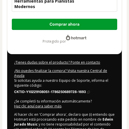
Herramientas para Pianistas
Modernos
Total
Comprar ahora
de
19,99 US$
protegido por
¿Tienes dudas sobre el producto? Ponte en contacto
¿No puedes finalizar la compra? Visita nuestra Central de
Ayuda
Si solicitas ayuda a nuestro Equipo de Soporte, informa el
siguiente código:
CKTID-Y102291080S1-1786250689728-1693
¿Se completó tu información automáticamente?
Haz clic aquí para saber más
.
Al hacer clic en 'Comprar ahora', declaro que (i) entiendo que
Hotmart está procesando este pedido en nombre de
Edwin
Jurado Music
y no tiene responsabilidad por el contenido