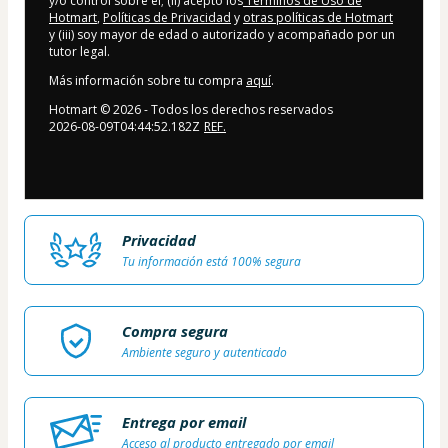
y/o control sobre él; (ii) acepto los
Términos de Uso de
Hotmart
,
Políticas de Privacidad
y
otras políticas de Hotmart
y (iii) soy mayor de edad o autorizado y acompañado por un
tutor legal.
Más información sobre tu compra
aquí
.
Hotmart ©
2026
- Todos los derechos reservados
2026-08-09T04:44:52.182Z
REF.
Privacidad
Tu información está 100% segura
Compra segura
Ambiente seguro y autenticado
Entrega por email
Acceso al producto entregado por email