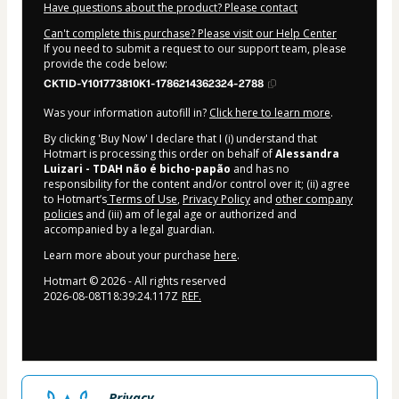
Have questions about the product? Please contact
Can't complete this purchase? Please visit our Help Center
If you need to submit a request to our support team, please
provide the code below:
CKTID-Y101773810K1-1786214362324-2788
Was your information autofill in?
Click here to learn more
.
By clicking 'Buy Now' I declare that I (i) understand that
Hotmart is processing this order on behalf of
Alessandra
Luizari - TDAH não é bicho-papão
and has no
responsibility for the content and/or control over it; (ii) agree
to Hotmart’s
Terms of Use
,
Privacy Policy
and
other company
policies
and (iii) am of legal age or authorized and
accompanied by a legal guardian.
Learn more about your purchase
here
.
Hotmart ©
2026
- All rights reserved
2026-08-08T18:39:24.117Z
REF.
Privacy