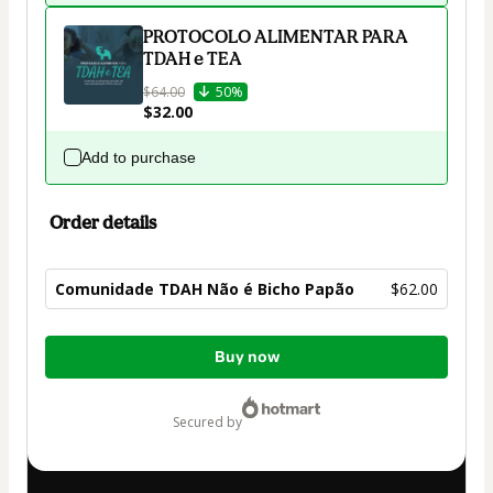
PROTOCOLO ALIMENTAR PARA
TDAH e TEA
$64.00
50%
$32.00
Add to purchase
Order details
Comunidade TDAH Não é Bicho Papão
$62.00
Total
Buy now
of
$62.00
secured by