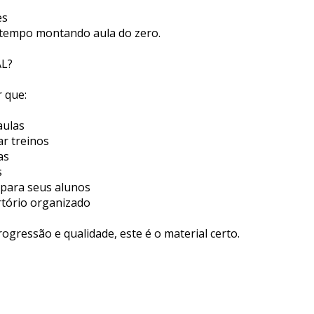
es
r tempo montando aula do zero.
AL?
 que:
aulas
r treinos
as
s
 para seus alunos
ertório organizado
ogressão e qualidade, este é o material certo.