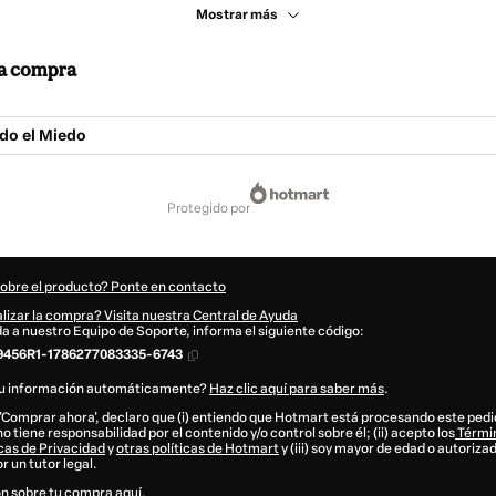
Mostrar más
 la compra
do el Miedo
protegido por
sobre el producto? Ponte en contacto
lizar la compra? Visita nuestra Central de Ayuda
uda a nuestro Equipo de Soporte, informa el siguiente código:
9456R1-1786277083335-6743
tu información automáticamente?
Haz clic aquí para saber más
.
n 'Comprar ahora', declaro que (i) entiendo que Hotmart está procesando este pe
no tiene responsabilidad por el contenido y/o control sobre él; (ii) acepto los
Términ
icas de Privacidad
y
otras políticas de Hotmart
y (iii) soy mayor de edad o autoriza
 un tutor legal.
n sobre tu compra
aquí
.