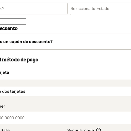
scuento
s un cupón de descuento?
el método de pago
rjeta
o
t_data.section_title_v2
 dos tarjetas