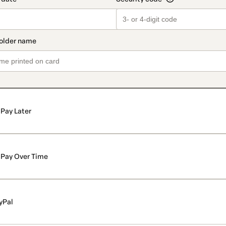
Pay Later
Pay Over Time
yPal