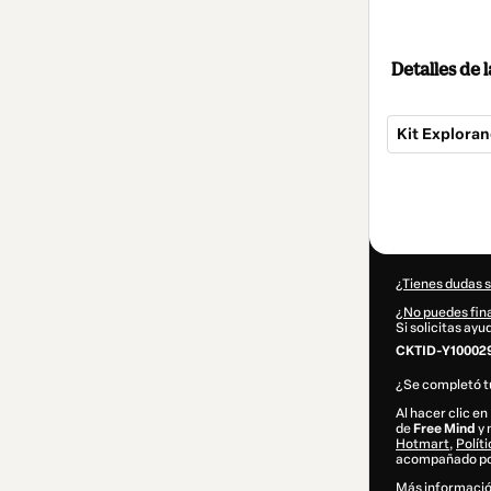
Detalles de
Kit Exploran
Total
de
13,00 US$
¿Tienes dudas 
¿No puedes fina
Si solicitas ay
CKTID-Y10002
¿Se completó 
Al hacer clic e
de
Free Mind
y 
Hotmart
,
Polít
acompañado por
Más informació