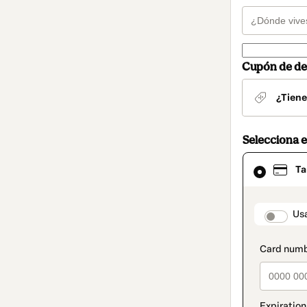
Cupón de de
¿Tiene
Selecciona 
El
Ta
método
de
pago
seleccionad
paymen
Usa
es
Tarjeta