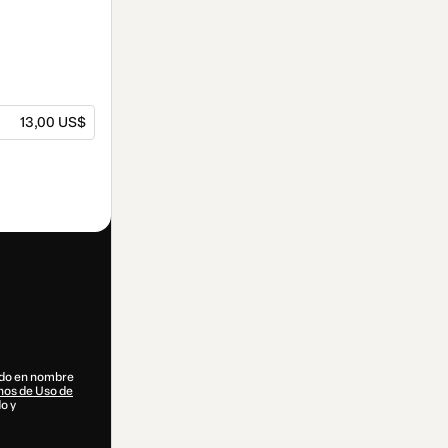
13,00 US$
dido en nombre
os de Uso de
do y