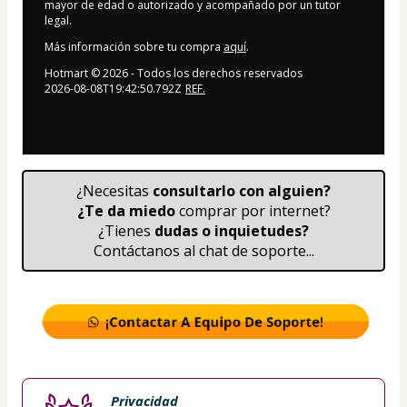
mayor de edad o autorizado y acompañado por un tutor
legal.
Más información sobre tu compra
aquí
.
Hotmart ©
2026
- Todos los derechos reservados
2026-08-08T19:42:50.792Z
REF.
¿Necesitas 
consultarlo con alguien?
¿Te da miedo
 comprar por internet?
¿Tienes 
dudas o inquietudes?
Contáctanos al chat de soporte...
Privacidad