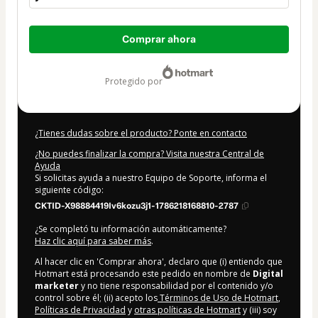
Total
Comprar ahora
de
9,99 US$
protegido por
¿Tienes dudas sobre el producto? Ponte en contacto
¿No puedes finalizar la compra? Visita nuestra Central de
Ayuda
Si solicitas ayuda a nuestro Equipo de Soporte, informa el
siguiente código:
CKTID-X98884419Iv6kozu3j1-1786218168810-2787
¿Se completó tu información automáticamente?
Haz clic aquí para saber más
.
Al hacer clic en 'Comprar ahora', declaro que (i) entiendo que
Hotmart está procesando este pedido en nombre de
Digital
marketer
y no tiene responsabilidad por el contenido y/o
control sobre él; (ii) acepto los
Términos de Uso de Hotmart
,
Políticas de Privacidad
y
otras políticas de Hotmart
y (iii) soy