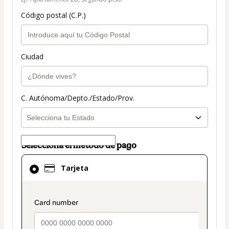
Código postal (C.P.)
Ciudad
C. Autónoma/Depto./Estado/Prov.
Selecciona el método de pago
El
Tarjeta
método
de
pago
payment_data.section_title_v2
seleccionado
es
Tarjeta