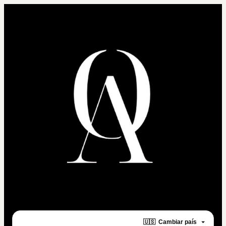
🇺🇸
Cambiar país