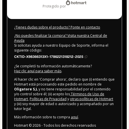
protegido por
¿Tienes dudas sobre el producto? Ponte en contacto
¿No puedes finalizar la compra? Visita nuestra Central de
Ayuda
Si solicitas ayuda a nuestro Equipo de Soporte, informa el
siguiente código:
CKTID-X98366313X1-1786221318212-2025
¿Se completó tu información automáticamente?
Haz clic aquí para saber más
.
Al hacer clic en 'Comprar ahora', declaro que (i) entiendo que
Hotmart está procesando este pedido en nombre de
Oligatore S,L
y no tiene responsabilidad por el contenido
y/o control sobre él; (ii) acepto los
Términos de Uso de
Hotmart
,
Políticas de Privacidad
y
otras políticas de Hotmart
y (iii) soy mayor de edad o autorizado y acompañado por un
tutor legal.
Más información sobre tu compra
aquí
.
Hotmart ©
2026
- Todos los derechos reservados