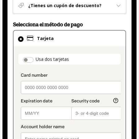
¿Tienes un cupón de descuento?
Selecciona el método de pago
El
Tarjeta
método
de
pago
payment_data.section_title_v2
Usa dos tarjetas
seleccionado
es
Tarjeta