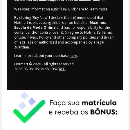
Was your information autofill in?
Click here to learn more
.
By clicking 'Buy Now' I declare that I (i) understand that
Hotmart is processing this order on behalf of
Maximus
Escola de Moda Online
and has no responsibility for the
content and/or control over it; (ii) agree to Hotmart’s
Terms
of Use
,
Privacy Policy
and
other company policies
and (iii) am
of legal age or authorized and accompanied by a legal
guardian.
Learn more about your purchase
here
.
Hotmart ©
2026
- All rights reserved
2026-08-08T05:35:58.306Z
REF.