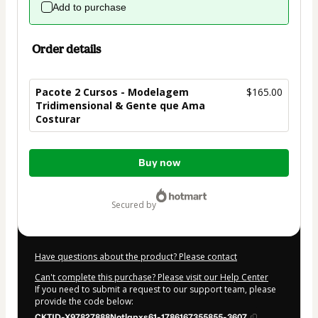
Add to purchase
Order details
Pacote 2 Cursos - Modelagem
$165.00
Tridimensional & Gente que Ama
Costurar
Total
Buy now
of
$165.00
secured by
Have questions about the product? Please contact
Can't complete this purchase? Please visit our Help Center
If you need to submit a request to our support team, please
provide the code below:
CKTID-X97827888Notlqpxs61-1786167355855-3607