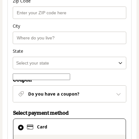
Zip Code
City
State
Coupon
Do you have a coupon?
Select payment method
Card
Card
selected
as