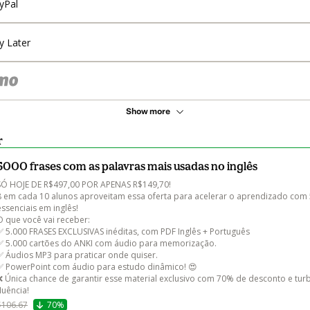
yPal
y Later
Show more
r
5000 frases com as palavras mais usadas no inglês
SÓ HOJE DE R$497,00 POR APENAS R$149,70! 

8 em cada 10 alunos aproveitam essa oferta para acelerar o aprendizado com 5
essenciais em inglês!

O que você vai receber:

✅ 5.000 FRASES EXCLUSIVAS inéditas, com PDF Inglês + Português

✅ 5.000 cartões do ANKI com áudio para memorização.

✅ Áudios MP3 para praticar onde quiser.

✅ PowerPoint com áudio para estudo dinâmico! 😍

❌ Única chance de garantir esse material exclusivo com 70% de desconto e turb
$106.67
70%