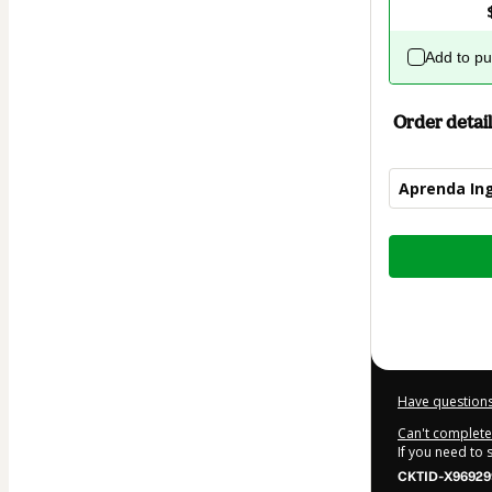
Add to p
Order detail
Aprenda Ing
Total
of
$62.00
Have questions
Can't complete 
If you need to
CKTID-X96929