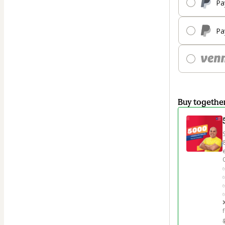
Pa
Pa
Buy togethe