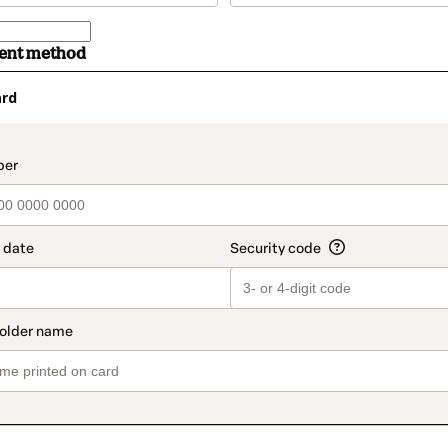
ment method
ard
t_data.section_title_v2