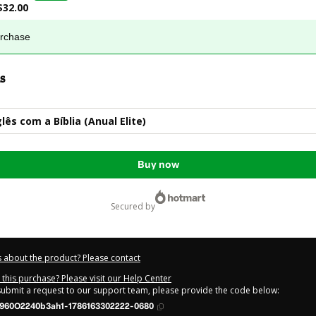
$32.00
urchase
s
lês com a Bíblia (Anual Elite)
Buy now
secured by
 about the product? Please contact
this purchase? Please visit our Help Center
 submit a request to our support team, please provide the code below:
960O2240b3ah1-1786163302222-0680