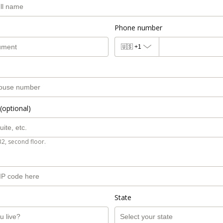
Phone number
🇺🇸
+1
(optional)
B2, second floor.
State