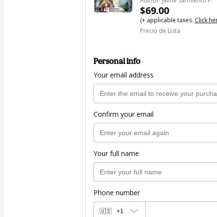
Author: Jaime Sarmiento F.
$69.00
(+ applicable taxes.
Click he
Precio de Lista
Personal info
Your email address
Confirm your email
Your full name
Phone number
🇺🇸
+1