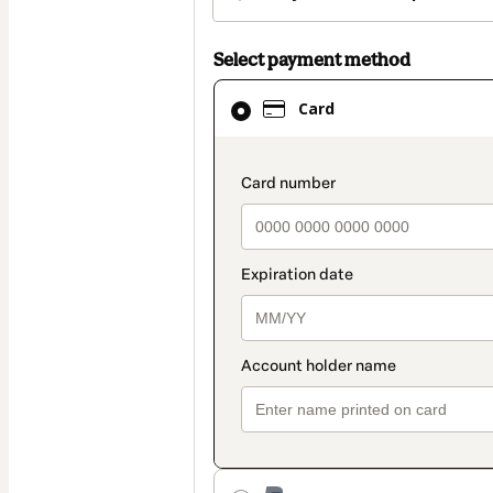
Select payment method
Card
Card
selected
as
payment
payment_data.secti
method