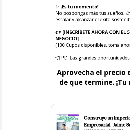
✨ 
¡Es tu momento!
No pospongas más tus sueños. 🚀 E
escalar y alcanzar el éxito sosteni
👉 [INSCRÍBETE AHORA CON EL 
NEGOCIO]
(100 Cupos disponibles, toma ahor
💥 PD: Las grandes oportunidades
Aprovecha el precio 
de que termine. ¡Tu 
Construye un Imperio
Empresarial - Jaime S