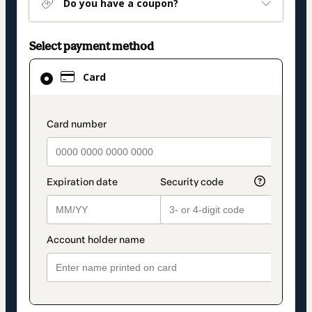
Do you have a coupon?
Select payment method
Card
Card
selected
as
payment
payment_data.section_title_v2
method