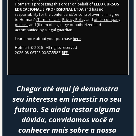
Hotmart is processing this order on behalf of
ELLO CURSOS
EDUCACIONAL E PROFISSIONAL LTDA
and has no
responsibility for the content and/or control over it; (ii) agree
to Hotmart’s
Terms of Use
,
Privacy Policy
and
other company
policies
and (iii) am of legal age or authorized and
accompanied by a legal guardian.
Learn more about your purchase
here
.
Hotmart ©
2026
- All rights reserved
2026-08-06T23:00:37.558Z
REF.
Chegar até aqui já demonstra 
seu interesse em investir no seu 
futuro. Se ainda restar alguma 
dúvida, convidamos você a 
conhecer mais sobre a nossa 