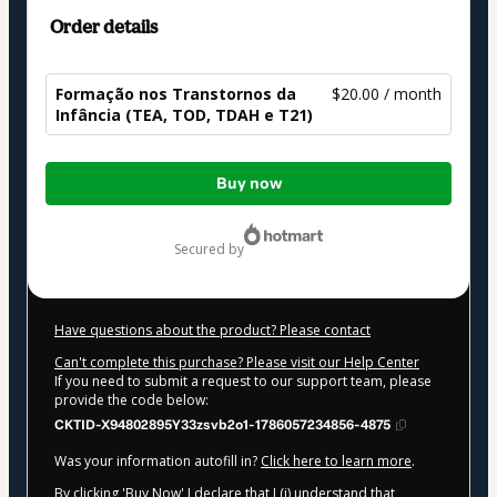
Order details
Formação nos Transtornos da
$20.00 / month
Infância (TEA, TOD, TDAH e T21)
Total
Buy now
of
$20.00
secured by
Have questions about the product? Please contact
Can't complete this purchase? Please visit our Help Center
If you need to submit a request to our support team, please
provide the code below:
CKTID-X94802895Y33zsvb2o1-1786057234856-4875
Was your information autofill in?
Click here to learn more
.
By clicking 'Buy Now' I declare that I (i) understand that