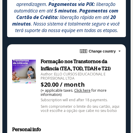
aprendizagem. 
Pagamentos via PIX:
 liberação 
automática em até 
5 minutos
. 
Pagamentos com 
Cartão de Crédito:
 liberação rápida em até 
20 
minutos
. Nosso sistema é totalmente seguro e você 
terá suporte da nossa equipe em todas as etapas.
🇺🇸
Change country
Formação nos Transtornos da
Infância (TEA, TOD, TDAH e T21)
Author: ELLO CURSOS EDUCACIONAL E
PROFISSIONAL LTDA
$20.00 / month
(+ applicable taxes.
Click here
for more
information)
Subscription will end after 18 payments.
Sem comprometer o limite do seu cartão, aqui
você escolhe a opção que cabe no seu bolso
Personal info