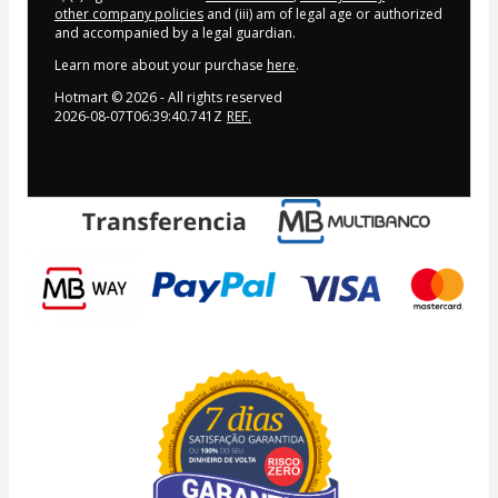
other company policies
and (iii) am of legal age or authorized
and accompanied by a legal guardian.
Learn more about your purchase
here
.
Hotmart ©
2026
- All rights reserved
2026-08-07T06:39:40.741Z
REF.