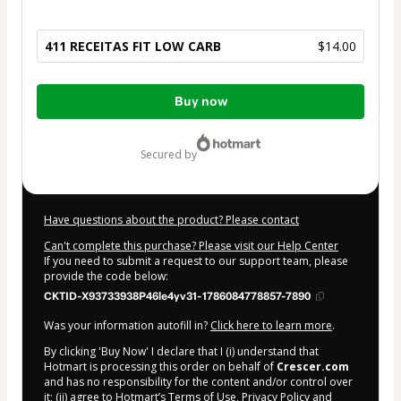
411 RECEITAS FIT LOW CARB
$14.00
Total
Buy now
of
$14.00
secured by
Have questions about the product? Please contact
Can't complete this purchase? Please visit our Help Center
If you need to submit a request to our support team, please
provide the code below:
CKTID-X93733938P46le4yv31-1786084778857-7890
Was your information autofill in?
Click here to learn more
.
By clicking 'Buy Now' I declare that I (i) understand that
Hotmart is processing this order on behalf of
Crescer.com
and has no responsibility for the content and/or control over
it; (ii) agree to Hotmart’s
Terms of Use
,
Privacy Policy
and