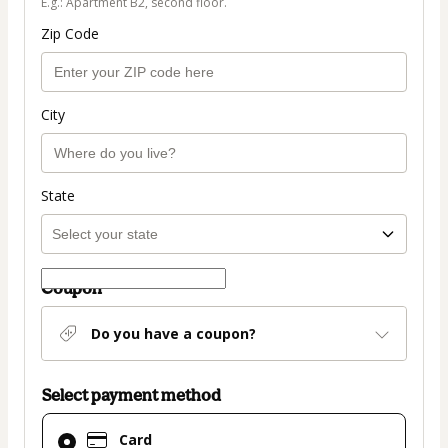
E.g.: Apartment B2, second floor.
Zip Code
City
State
Coupon
Do you have a coupon?
Select payment method
Card
Card
selected