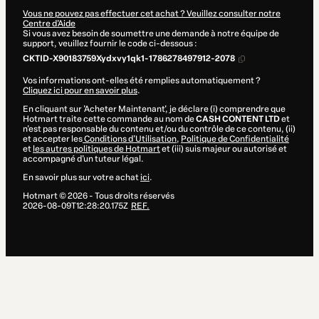
Vous ne pouvez pas effectuer cet achat ? Veuillez consulter notre
Centre d'Aide
Si vous avez besoin de soumettre une demande à notre équipe de
support, veuillez fournir le code ci-dessous :
CKTID-X90183759Xydxvy1qk1-1786278497912-2078
Vos informations ont-elles été remplies automatiquement ?
Cliquez ici pour en savoir plus
.
En cliquant sur 'Acheter Maintenant', je déclare (i) comprendre que
Hotmart traite cette commande au nom de
CASH CONTENT LTD
et
n'est pas responsable du contenu et/ou du contrôle de ce contenu, (ii)
et accepter les
Conditions d'Utilisation
,
Politique de Confidentialité
et
les autres politiques de Hotmart
et (iii) suis majeur ou autorisé et
accompagné d'un tuteur légal.
En savoir plus sur votre achat
ici
.
Hotmart ©
2026
- Tous droits réservés
2026-08-09T12:28:20.175Z
REF.