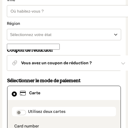
Région
Coupon de réduction
Vous avez un coupon de réduction ?
Sélectionner le mode de paiement
Carte
Carte
sélectionné
comme
moyen
de
payment_data.section_title_v2
Utilisez deux cartes
paiement