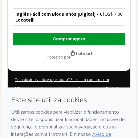
Inglês Fácil com Bloquinhos [Digital] - Ci
US$ 7,00
Locatelli
Total
Comprar agora
de
US$ 7,00
protegido por
Tem dúvidas sobre o produto? Entre em contato com
Não consegue finalizar esta compra? Acesse nossa Central
de Ajuda
Caso precise solicitar atendimento, o código abaixo deve ser
informado:
CKTID-X90050632Pk0sbdndt1-1786111615183-5424
Suas informações foram preenchidas automaticamente?
Clique aqui para saber mais
.
Ao clicar em 'Comprar agora', eu declaro que li e concordo